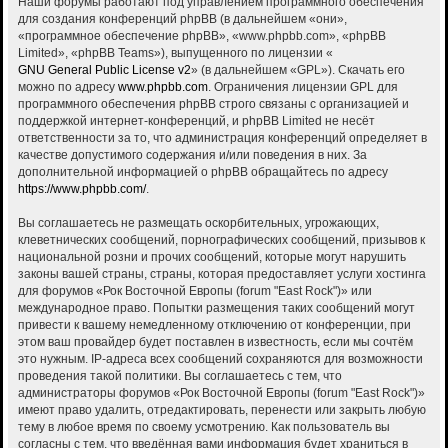
Наши форумы работают под управлением программного обеспечения
для создания конференций phpBB (в дальнейшем «они»,
«программное обеспечение phpBB», «www.phpbb.com», «phpBB
Limited», «phpBB Teams»), выпущенного по лицензии «
GNU General Public License v2
» (в дальнейшем «GPL»). Скачать его
можно по адресу
www.phpbb.com
. Ограничения лицензии GPL для
программного обеспечения phpBB строго связаны с организацией и
поддержкой интернет-конференций, и phpBB Limited не несёт
ответственности за то, что администрация конференций определяет в
качестве допустимого содержания и/или поведения в них. За
дополнительной информацией о phpBB обращайтесь по адресу
https://www.phpbb.com/
.
Вы соглашаетесь не размещать оскорбительных, угрожающих,
клеветнических сообщений, порнографических сообщений, призывов к
национальной розни и прочих сообщений, которые могут нарушить
законы вашей страны, страны, которая предоставляет услуги хостинга
для форумов «Рок Восточной Европы (forum "East Rock")» или
международное право. Попытки размещения таких сообщений могут
привести к вашему немедленному отключению от конференции, при
этом ваш провайдер будет поставлен в известность, если мы сочтём
это нужным. IP-адреса всех сообщений сохраняются для возможности
проведения такой политики. Вы соглашаетесь с тем, что
администраторы форумов «Рок Восточной Европы (forum "East Rock")»
имеют право удалить, отредактировать, перенести или закрыть любую
тему в любое время по своему усмотрению. Как пользователь вы
согласны с тем, что введённая вами информация будет храниться в