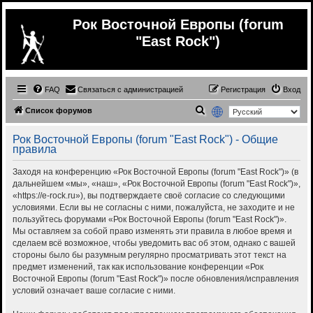
Рок Восточной Европы (forum
"East Rock")
FAQ
Связаться с администрацией
Регистрация
Вход
П
Список форумов
о
Рок Восточной Европы (forum "East Rock") - Общие
и
правила
с
Заходя на конференцию «Рок Восточной Европы (forum "East Rock")» (в
к
дальнейшем «мы», «наш», «Рок Восточной Европы (forum "East Rock")»,
«https://e-rock.ru»), вы подтверждаете своё согласие со следующими
условиями. Если вы не согласны с ними, пожалуйста, не заходите и не
пользуйтесь форумами «Рок Восточной Европы (forum "East Rock")».
Мы оставляем за собой право изменять эти правила в любое время и
сделаем всё возможное, чтобы уведомить вас об этом, однако с вашей
стороны было бы разумным регулярно просматривать этот текст на
предмет изменений, так как использование конференции «Рок
Восточной Европы (forum "East Rock")» после обновления/исправления
условий означает ваше согласие с ними.