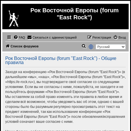
Рок Восточной Европы (forum
"East Rock")
FAQ
Связаться с администрацией
Регистрация
Вход
П
Список форумов
о
Рок Восточной Европы (forum "East Rock") - Общие
и
правила
с
Заходя на конференцию «Рок Восточной Европы (forum "East Rock")» (в
к
дальнейшем «мы», «наш», «Рок Восточной Европы (forum "East Rock")»,
«https://e-rock.ru»), вы подтверждаете своё согласие со следующими
условиями. Если вы не согласны с ними, пожалуйста, не заходите и не
пользуйтесь форумами «Рок Восточной Европы (forum "East Rock")».
Мы оставляем за собой право изменять эти правила в любое время и
сделаем всё возможное, чтобы уведомить вас об этом, однако с вашей
стороны было бы разумным регулярно просматривать этот текст на
предмет изменений, так как использование конференции «Рок
Восточной Европы (forum "East Rock")» после обновления/исправления
условий означает ваше согласие с ними.