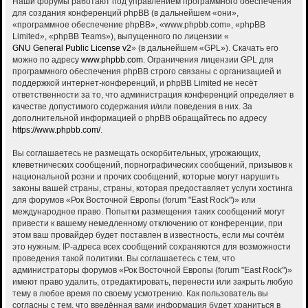
Наши форумы работают под управлением программного обеспечения
для создания конференций phpBB (в дальнейшем «они»,
«программное обеспечение phpBB», «www.phpbb.com», «phpBB
Limited», «phpBB Teams»), выпущенного по лицензии «
GNU General Public License v2
» (в дальнейшем «GPL»). Скачать его
можно по адресу
www.phpbb.com
. Ограничения лицензии GPL для
программного обеспечения phpBB строго связаны с организацией и
поддержкой интернет-конференций, и phpBB Limited не несёт
ответственности за то, что администрация конференций определяет в
качестве допустимого содержания и/или поведения в них. За
дополнительной информацией о phpBB обращайтесь по адресу
https://www.phpbb.com/
.
Вы соглашаетесь не размещать оскорбительных, угрожающих,
клеветнических сообщений, порнографических сообщений, призывов к
национальной розни и прочих сообщений, которые могут нарушить
законы вашей страны, страны, которая предоставляет услуги хостинга
для форумов «Рок Восточной Европы (forum "East Rock")» или
международное право. Попытки размещения таких сообщений могут
привести к вашему немедленному отключению от конференции, при
этом ваш провайдер будет поставлен в известность, если мы сочтём
это нужным. IP-адреса всех сообщений сохраняются для возможности
проведения такой политики. Вы соглашаетесь с тем, что
администраторы форумов «Рок Восточной Европы (forum "East Rock")»
имеют право удалить, отредактировать, перенести или закрыть любую
тему в любое время по своему усмотрению. Как пользователь вы
согласны с тем, что введённая вами информация будет храниться в