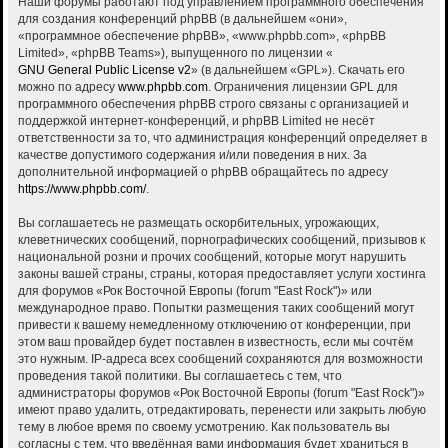
Наши форумы работают под управлением программного обеспечения
для создания конференций phpBB (в дальнейшем «они»,
«программное обеспечение phpBB», «www.phpbb.com», «phpBB
Limited», «phpBB Teams»), выпущенного по лицензии «
GNU General Public License v2
» (в дальнейшем «GPL»). Скачать его
можно по адресу
www.phpbb.com
. Ограничения лицензии GPL для
программного обеспечения phpBB строго связаны с организацией и
поддержкой интернет-конференций, и phpBB Limited не несёт
ответственности за то, что администрация конференций определяет в
качестве допустимого содержания и/или поведения в них. За
дополнительной информацией о phpBB обращайтесь по адресу
https://www.phpbb.com/
.
Вы соглашаетесь не размещать оскорбительных, угрожающих,
клеветнических сообщений, порнографических сообщений, призывов к
национальной розни и прочих сообщений, которые могут нарушить
законы вашей страны, страны, которая предоставляет услуги хостинга
для форумов «Рок Восточной Европы (forum "East Rock")» или
международное право. Попытки размещения таких сообщений могут
привести к вашему немедленному отключению от конференции, при
этом ваш провайдер будет поставлен в известность, если мы сочтём
это нужным. IP-адреса всех сообщений сохраняются для возможности
проведения такой политики. Вы соглашаетесь с тем, что
администраторы форумов «Рок Восточной Европы (forum "East Rock")»
имеют право удалить, отредактировать, перенести или закрыть любую
тему в любое время по своему усмотрению. Как пользователь вы
согласны с тем, что введённая вами информация будет храниться в