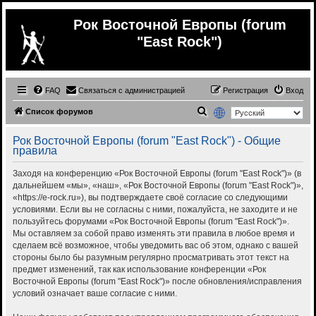
Рок Восточной Европы (forum
"East Rock")
FAQ
Связаться с администрацией
Регистрация
Вход
П
Список форумов
о
Рок Восточной Европы (forum "East Rock") - Общие
и
правила
с
Заходя на конференцию «Рок Восточной Европы (forum "East Rock")» (в
к
дальнейшем «мы», «наш», «Рок Восточной Европы (forum "East Rock")»,
«https://e-rock.ru»), вы подтверждаете своё согласие со следующими
условиями. Если вы не согласны с ними, пожалуйста, не заходите и не
пользуйтесь форумами «Рок Восточной Европы (forum "East Rock")».
Мы оставляем за собой право изменять эти правила в любое время и
сделаем всё возможное, чтобы уведомить вас об этом, однако с вашей
стороны было бы разумным регулярно просматривать этот текст на
предмет изменений, так как использование конференции «Рок
Восточной Европы (forum "East Rock")» после обновления/исправления
условий означает ваше согласие с ними.