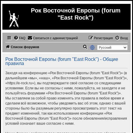
Рок Восточной Европы (forum
"East Rock")
FAQ
Связаться с администрацией
Регистрация
Вход
П
Список форумов
о
Рок Восточной Европы (forum "East Rock") - Общие
и
правила
с
Заходя на конференцию «Рок Восточной Европы (forum "East Rock")» (в
к
дальнейшем «мы», «наш», «Рок Восточной Европы (forum "East Rock")»,
«https://e-rock.ru»), вы подтверждаете своё согласие со следующими
условиями. Если вы не согласны с ними, пожалуйста, не заходите и не
пользуйтесь форумами «Рок Восточной Европы (forum "East Rock")».
Мы оставляем за собой право изменять эти правила в любое время и
сделаем всё возможное, чтобы уведомить вас об этом, однако с вашей
стороны было бы разумным регулярно просматривать этот текст на
предмет изменений, так как использование конференции «Рок
Восточной Европы (forum "East Rock")» после обновления/исправления
условий означает ваше согласие с ними.