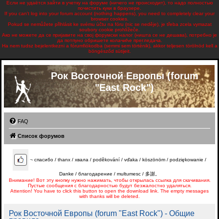
Если не удаётся зайти в учетку на форуме (ничего не происходит), то надо полностью
почистить куки в браузере.
If you can't log into your forum account (nothing happens), you need to completely clear your
browser cookies.
Pokud se nemůžete přihlásit ke svému účtu na fóru (nic se neděje), je třeba zcela vymazat
soubory cookie prohlížeče.
Ако не можете да се пријавите на свој форумски налог (ништа се не дешава), потребно је
да потпуно обришете колачиће прегледача.
Ha nem tudsz bejelentkezni a fórumfiókodba (semmi sem történik), akkor teljesen törölnöd kell a
böngésződ sütijeit.
Рок Восточной Европы (forum
"East Rock")
FAQ
Список форумов
¬
спасибо / thanx / хвала / poděkování / vďaka / köszönöm / podziękowanie /
Danke / благодарение / multumesc / 多謝。
Внимание! Вот эту кнопку нужно нажимать, чтобы открылась ссылка для скачивания.
Пустые сообщения с благодарностью будут безжалостно удаляться.
Attention! You have to click this button to open the download link. The empty messages
with thanks will be deleted.
Рок Восточной Европы (forum "East Rock") - Общие