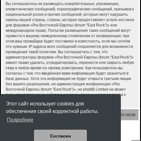
Вы соглашаетесь не размещать оскорбительных, угрожающих,
клеветнических сообщений, порнографических сообщений, призывов к
национальной розни и прочих сообщений, которые могут нарушить
законы вашей страны, страны, которая предоставляет услуги хостинга
для форумов «Рок Восточной Европы (forum "East Rock")» или
международное право. Попытки размещения таких сообщений могут
привести к вашему немедленному отключению от конференции, при
этом ваш провайдер будет поставлен в известность, если мы сочтём
это нужным. IP-адреса всех сообщений сохраняются для возможности
проведения такой политики. Вы соглашаетесь с тем, что
администраторы форумов «Рок Восточной Европы (forum "East Rock")»
имеют право удалить, отредактировать, перенести или закрыть любую
тему в любое время по своему усмотрению. Как пользователь вы
согласны с тем, что введённая вами информация будет храниться в
базе данных. Хотя эта информация не будет открыта третьим лицам
без вашего разрешения, ни администрация конференции «Рок
Восточной Европы (forum "East Rock")», ни phpBB Limited не может
быть ответственна за действия хакеров, которые могут привести к
несанкционированному доступу к ней.
Этот сайт использует cookies для
обеспечения своей корректной работы.
Список форумов
Часовой пояс:
UTC+03:00
Подробнее
Создано на основе
phpBB
® Forum Software © phpBB Limited
Style
Rock'n Roll
ported 3.3 by
phpBB Spain
Согласен
Русская поддержка phpBB