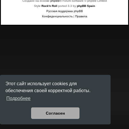
Создано на основе
phpBB
® Forum Software © phpBB Limited
Style
Rock'n Roll
ported 3.3 by
phpBB Spain
Русская поддержка phpBB
Конфиденциальность
|
Правила
Этот сайт использует cookies для
обеспечения своей корректной работы.
Подробнее
Согласен