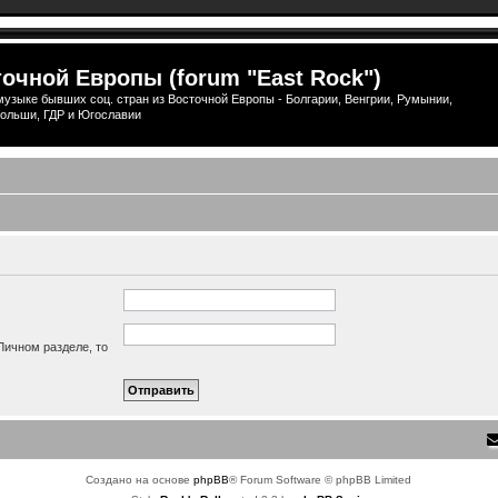
очной Европы (forum "East Rock")
узыке бывших соц. стран из Восточной Европы - Болгарии, Венгрии, Румынии,
ольши, ГДР и Югославии
Личном разделе, то
Создано на основе
phpBB
® Forum Software © phpBB Limited