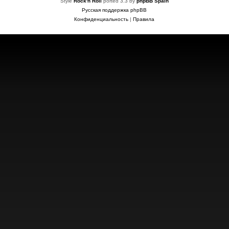
Style
Rock'n Roll
ported 3.3 by
phpBB Spain
Русская поддержка phpBB
Конфиденциальность
|
Правила