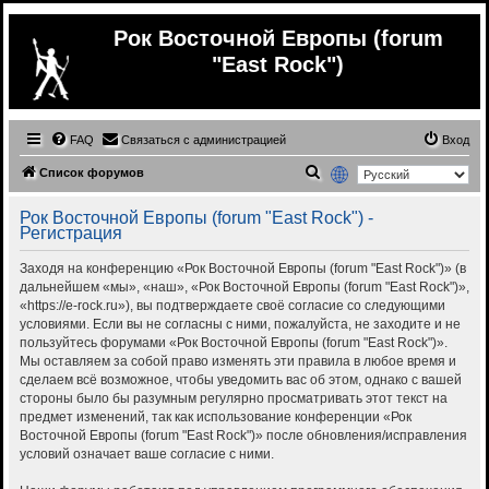
Рок Восточной Европы (forum
"East Rock")
FAQ
Связаться с администрацией
Вход
П
Список форумов
о
Рок Восточной Европы (forum "East Rock") -
и
Регистрация
с
Заходя на конференцию «Рок Восточной Европы (forum "East Rock")» (в
к
дальнейшем «мы», «наш», «Рок Восточной Европы (forum "East Rock")»,
«https://e-rock.ru»), вы подтверждаете своё согласие со следующими
условиями. Если вы не согласны с ними, пожалуйста, не заходите и не
пользуйтесь форумами «Рок Восточной Европы (forum "East Rock")».
Мы оставляем за собой право изменять эти правила в любое время и
сделаем всё возможное, чтобы уведомить вас об этом, однако с вашей
стороны было бы разумным регулярно просматривать этот текст на
предмет изменений, так как использование конференции «Рок
Восточной Европы (forum "East Rock")» после обновления/исправления
условий означает ваше согласие с ними.