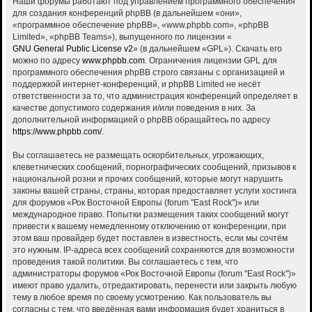
Наши форумы работают под управлением программного обеспечения
для создания конференций phpBB (в дальнейшем «они»,
«программное обеспечение phpBB», «www.phpbb.com», «phpBB
Limited», «phpBB Teams»), выпущенного по лицензии «
GNU General Public License v2
» (в дальнейшем «GPL»). Скачать его
можно по адресу
www.phpbb.com
. Ограничения лицензии GPL для
программного обеспечения phpBB строго связаны с организацией и
поддержкой интернет-конференций, и phpBB Limited не несёт
ответственности за то, что администрация конференций определяет в
качестве допустимого содержания и/или поведения в них. За
дополнительной информацией о phpBB обращайтесь по адресу
https://www.phpbb.com/
.
Вы соглашаетесь не размещать оскорбительных, угрожающих,
клеветнических сообщений, порнографических сообщений, призывов к
национальной розни и прочих сообщений, которые могут нарушить
законы вашей страны, страны, которая предоставляет услуги хостинга
для форумов «Рок Восточной Европы (forum "East Rock")» или
международное право. Попытки размещения таких сообщений могут
привести к вашему немедленному отключению от конференции, при
этом ваш провайдер будет поставлен в известность, если мы сочтём
это нужным. IP-адреса всех сообщений сохраняются для возможности
проведения такой политики. Вы соглашаетесь с тем, что
администраторы форумов «Рок Восточной Европы (forum "East Rock")»
имеют право удалить, отредактировать, перенести или закрыть любую
тему в любое время по своему усмотрению. Как пользователь вы
согласны с тем, что введённая вами информация будет храниться в