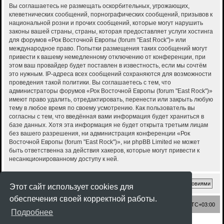
Вы соглашаетесь не размещать оскорбительных, угрожающих,
клеветнических сообщений, порнографических сообщений, призывов к
национальной розни и прочих сообщений, которые могут нарушить
законы вашей страны, страны, которая предоставляет услуги хостинга
для форумов «Рок Восточной Европы (forum "East Rock")» или
международное право. Попытки размещения таких сообщений могут
привести к вашему немедленному отключению от конференции, при
этом ваш провайдер будет поставлен в известность, если мы сочтём
это нужным. IP-адреса всех сообщений сохраняются для возможности
проведения такой политики. Вы соглашаетесь с тем, что
администраторы форумов «Рок Восточной Европы (forum "East Rock")»
имеют право удалить, отредактировать, перенести или закрыть любую
тему в любое время по своему усмотрению. Как пользователь вы
согласны с тем, что введённая вами информация будет храниться в
базе данных. Хотя эта информация не будет открыта третьим лицам
без вашего разрешения, ни администрация конференции «Рок
Восточной Европы (forum "East Rock")», ни phpBB Limited не может
быть ответственна за действия хакеров, которые могут привести к
несанкционированному доступу к ней.
Этот сайт использует cookies для
обеспечения своей корректной работы.
Список форумов
Часовой пояс:
UTC+03:00
Подробнее
Создано на основе
phpBB
® Forum Software © phpBB Limited