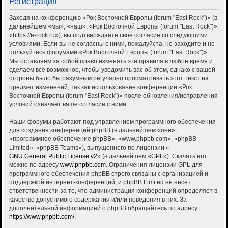
Регистрация
Заходя на конференцию «Рок Восточной Европы (forum "East Rock")» (в
дальнейшем «мы», «наш», «Рок Восточной Европы (forum "East Rock")»,
«https://e-rock.ru»), вы подтверждаете своё согласие со следующими
условиями. Если вы не согласны с ними, пожалуйста, не заходите и не
пользуйтесь форумами «Рок Восточной Европы (forum "East Rock")».
Мы оставляем за собой право изменять эти правила в любое время и
сделаем всё возможное, чтобы уведомить вас об этом, однако с вашей
стороны было бы разумным регулярно просматривать этот текст на
предмет изменений, так как использование конференции «Рок
Восточной Европы (forum "East Rock")» после обновления/исправления
условий означает ваше согласие с ними.
Наши форумы работают под управлением программного обеспечения
для создания конференций phpBB (в дальнейшем «они»,
«программное обеспечение phpBB», «www.phpbb.com», «phpBB
Limited», «phpBB Teams»), выпущенного по лицензии «
GNU General Public License v2
» (в дальнейшем «GPL»). Скачать его
можно по адресу
www.phpbb.com
. Ограничения лицензии GPL для
программного обеспечения phpBB строго связаны с организацией и
поддержкой интернет-конференций, и phpBB Limited не несёт
ответственности за то, что администрация конференций определяет в
качестве допустимого содержания и/или поведения в них. За
дополнительной информацией о phpBB обращайтесь по адресу
https://www.phpbb.com/
.