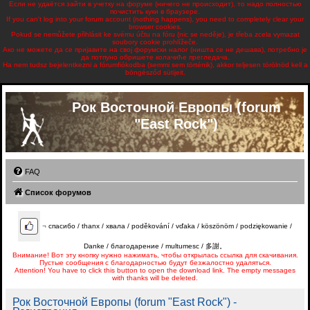
Если не удаётся зайти в учетку на форуме (ничего не происходит), то надо полностью
почистить куки в браузере.
If you can't log into your forum account (nothing happens), you need to completely clear your
browser cookies.
Pokud se nemůžete přihlásit ke svému účtu na fóru (nic se neděje), je třeba zcela vymazat
soubory cookie prohlížeče.
Ако не можете да се пријавите на свој форумски налог (ништа се не дешава), потребно је
да потпуно обришете колачиће прегледача.
Ha nem tudsz bejelentkezni a fórumfiókodba (semmi sem történik), akkor teljesen törölnöd kell a
böngésződ sütijeit.
Рок Восточной Европы (forum
"East Rock")
FAQ
Список форумов
¬
спасибо / thanx / хвала / poděkování / vďaka / köszönöm / podziękowanie /
Danke / благодарение / multumesc / 多謝。
Внимание! Вот эту кнопку нужно нажимать, чтобы открылась ссылка для скачивания.
Пустые сообщения с благодарностью будут безжалостно удаляться.
Attention! You have to click this button to open the download link. The empty messages
with thanks will be deleted.
Рок Восточной Европы (forum "East Rock") -