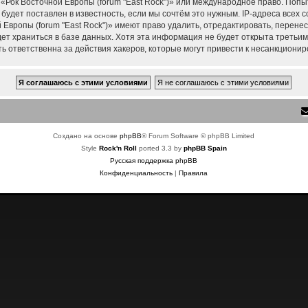
 «Рок Восточной Европы (forum "East Rock")» или международное право. Поп
удет поставлен в известность, если мы сочтём это нужным. IP-адреса всех
Европы (forum "East Rock")» имеют право удалить, отредактировать, перене
дет храниться в базе данных. Хотя эта информация не будет открыта треть
ть ответственна за действия хакеров, которые могут привести к несанкционир
Создано на основе
phpBB
® Forum Software © phpBB Limited
Style
Rock'n Roll
ported 3.3 by
phpBB Spain
Русская поддержка phpBB
Конфиденциальность
|
Правила