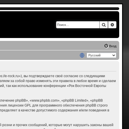
Поиск
Расшир
Вход
s://e-rock.ru»), вы подтверждаете своё согласие со следующими
авляем за собой право изменять эти правила в любое время и сделаем
ний, так как использование конференции «Рок Восточной Европы
печение phpBB», «www.phpbb.com», «phpBB Limited», «phpBB
ения лицензии GPL для программного обеспечения phpBB строго
пределяет в качестве допустимого содержания и/или поведения в
 розни и прочих сообщений, которые могут нарушить законы вашей