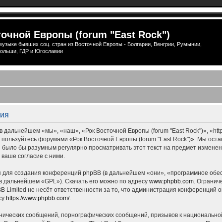
очной Европы (forum "East Rock")
узыке бывших соц. стран из Восточной Европы - Болгарии, Венгрии, Румынии,
ольши, ГДР и Югославии
ция
 дальнейшем «мы», «наш», «Рок Восточной Европы (forum "East Rock")», «http
е пользуйтесь форумами «Рок Восточной Европы (forum "East Rock")». Мы ост
ны было бы разумным регулярно просматривать этот текст на предмет измене
 ваше согласие с ними.
для создания конференций phpBB (в дальнейшем «они», «программное обес
(в дальнейшем «GPL»). Скачать его можно по адресу
www.phpbb.com
. Огранич
 Limited не несёт ответственности за то, что администрация конференций о
су
https://www.phpbb.com/
.
нических сообщений, порнографических сообщений, призывов к национальной