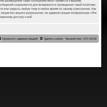
ытки размещения таких сообщений могут привести к вашему
 сообщений сохраняются для возможности проведения такой политики.
сти или закрыть любую тему в любое время по своему усмотрению. Как
им лицам без вашего разрешения, ни администрация конференции «Рок
ованному доступу к ней.
Связаться с администрацией
Удалить cookies
Часовой пояс:
UTC+03:00