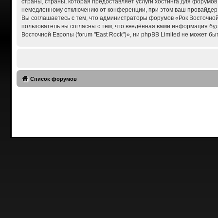
страны, страны, которая предоставляет услуги хостинга для форумов
немедленному отключению от конференции, при этом ваш провайдер б
Вы соглашаетесь с тем, что администраторы форумов «Рок Восточной 
пользователь вы согласны с тем, что введённая вами информация бу
Восточной Европы (forum "East Rock")», ни phpBB Limited не может бы
Список форумов