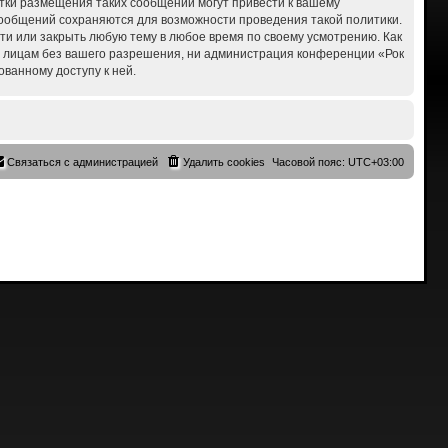
ытки размещения таких сообщений могут привести к вашему
 сообщений сохраняются для возможности проведения такой политики.
сти или закрыть любую тему в любое время по своему усмотрению. Как
им лицам без вашего разрешения, ни администрация конференции «Рок
ованному доступу к ней.
Связаться с администрацией
Удалить cookies
Часовой пояс:
UTC+03:00