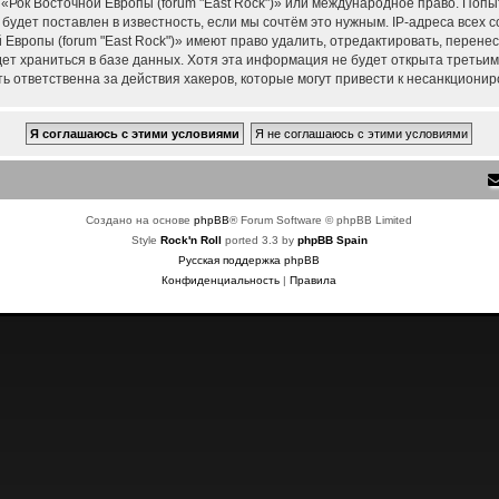
 «Рок Восточной Европы (forum "East Rock")» или международное право. Поп
удет поставлен в известность, если мы сочтём это нужным. IP-адреса всех
Европы (forum "East Rock")» имеют право удалить, отредактировать, перене
дет храниться в базе данных. Хотя эта информация не будет открыта треть
ть ответственна за действия хакеров, которые могут привести к несанкционир
Создано на основе
phpBB
® Forum Software © phpBB Limited
Style
Rock'n Roll
ported 3.3 by
phpBB Spain
Русская поддержка phpBB
Конфиденциальность
|
Правила