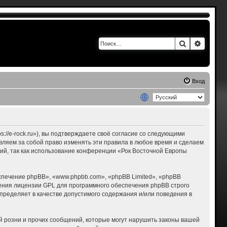
Поиск
Расшир
Вход
s://e-rock.ru»), вы подтверждаете своё согласие со следующими
авляем за собой право изменять эти правила в любое время и сделаем
ний, так как использование конференции «Рок Восточной Европы
печение phpBB», «www.phpbb.com», «phpBB Limited», «phpBB
ения лицензии GPL для программного обеспечения phpBB строго
пределяет в качестве допустимого содержания и/или поведения в
 розни и прочих сообщений, которые могут нарушить законы вашей