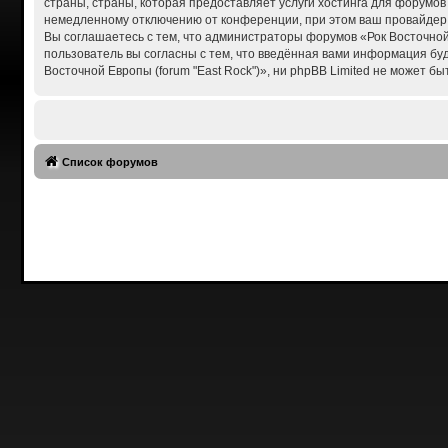
страны, страны, которая предоставляет услуги хостинга для форумов
немедленному отключению от конференции, при этом ваш провайдер б
Вы соглашаетесь с тем, что администраторы форумов «Рок Восточной 
пользователь вы согласны с тем, что введённая вами информация бу
Восточной Европы (forum "East Rock")», ни phpBB Limited не может бы
Список форумов