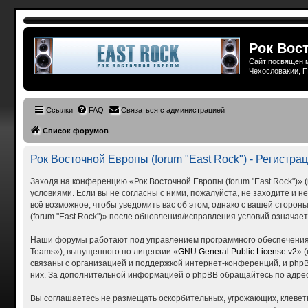
Рок Вост
Сайт посвящен м
Чехословакии, П
Ссылки
FAQ
Связаться с администрацией
Список форумов
Рок Восточной Европы (forum "East Rock") - Регистра
Заходя на конференцию «Рок Восточной Европы (forum "East Rock")» (в
условиями. Если вы не согласны с ними, пожалуйста, не заходите и н
всё возможное, чтобы уведомить вас об этом, однако с вашей сторо
(forum "East Rock")» после обновления/исправления условий означает
Наши форумы работают под управлением программного обеспечения 
Teams»), выпущенного по лицензии «
GNU General Public License v2
» 
связаны с организацией и поддержкой интернет-конференций, и phpBB
них. За дополнительной информацией о phpBB обращайтесь по адре
Вы соглашаетесь не размещать оскорбительных, угрожающих, клевет