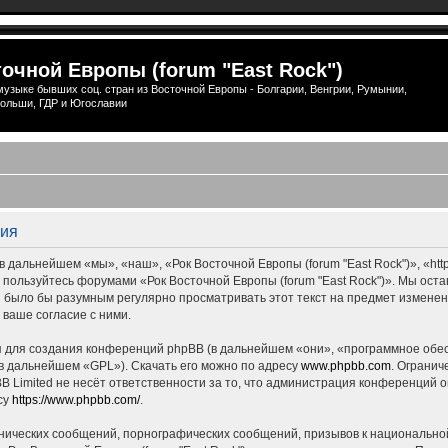
очной Европы (forum "East Rock")
узыке бывших соц. стран из Восточной Европы - Болгарии, Венгрии, Румынии,
ольши, ГДР и Югославии
ция
 дальнейшем «мы», «наш», «Рок Восточной Европы (forum "East Rock")», «http
е пользуйтесь форумами «Рок Восточной Европы (forum "East Rock")». Мы ост
ны было бы разумным регулярно просматривать этот текст на предмет измене
 ваше согласие с ними.
для создания конференций phpBB (в дальнейшем «они», «программное обес
(в дальнейшем «GPL»). Скачать его можно по адресу
www.phpbb.com
. Огранич
 Limited не несёт ответственности за то, что администрация конференций о
су
https://www.phpbb.com/
.
нических сообщений, порнографических сообщений, призывов к национальной