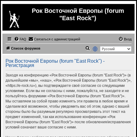
Рок Восточной Европы (forum
"East Rock")
FAQ
Связаться с администрацией
Вход
П
Список форумов
о
Рок Восточной Европы (forum "East Rock") -
и
Регистрация
с
Заходя на конференцию «Рок Восточной Европы (forum "East Rock")» (в
к
дальнейшем «мы», «наш», «Рок Восточной Европы (forum "East Rock")»,
«https://e-rock.ru»), вы подтверждаете своё согласие со следующими
условиями. Если вы не согласны с ними, пожалуйста, не заходите и не
пользуйтесь форумами «Рок Восточной Европы (forum "East Rock")».
Мы оставляем за собой право изменять эти правила в любое время и
сделаем всё возможное, чтобы уведомить вас об этом, однако с вашей
стороны было бы разумным регулярно просматривать этот текст на
предмет изменений, так как использование конференции «Рок
Восточной Европы (forum "East Rock")» после обновления/исправления
условий означает ваше согласие с ними.