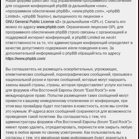
Наши форумы работают под управлением программного обеспечения
для создания конференций phpBB (в дальнейшем «они»,
«программное обеспечение phpBB», «www.phpbb.com», «phpBB
Limited», «phpBB Teams»), выпущенного по лицензии «
GNU General Public License v2
» (в дальнейшем «GPL»). Скачать его
можно по адресу
www.phpbb.com
. Ограничения лицензии GPL для
программного обеспечения phpBB строго связаны с организацией и
поддержкой интернет-конференций, и phpBB Limited не несёт
ответственности за то, что администрация конференций определяет в
качестве допустимого содержания и/или поведения в них. За
дополнительной информацией о phpBB обращайтесь по адресу
https://www.phpbb.com/
.
Вы соглашаетесь не размещать оскорбительных, угрожающих,
клеветнических сообщений, порнографических сообщений, призывов к
национальной розни и прочих сообщений, которые могут нарушить
законы вашей страны, страны, которая предоставляет услуги хостинга
для форумов «Рок Восточной Европы (forum "East Rock")» или
международное право. Попытки размещения таких сообщений могут
привести к вашему немедленному отключению от конференции, при
этом ваш провайдер будет поставлен в известность, если мы сочтём
это нужным. IP-адреса всех сообщений сохраняются для возможности
проведения такой политики. Вы соглашаетесь с тем, что
администраторы форумов «Рок Восточной Европы (forum "East Rock")»
имеют право удалить, отредактировать, перенести или закрыть любую
тему в любое время по своему усмотрению. Как пользователь вы
согласны с тем, что введённая вами информация будет храниться в