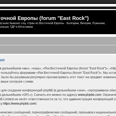
очной Европы (forum "East Rock")
узыке бывших соц. стран из Восточной Европы - Болгарии, Венгрии, Румынии,
ольши, ГДР и Югославии
ция
 дальнейшем «мы», «наш», «Рок Восточной Европы (forum "East Rock")», «http
е пользуйтесь форумами «Рок Восточной Европы (forum "East Rock")». Мы ост
ны было бы разумным регулярно просматривать этот текст на предмет измене
 ваше согласие с ними.
для создания конференций phpBB (в дальнейшем «они», «программное обес
(в дальнейшем «GPL»). Скачать его можно по адресу
www.phpbb.com
. Огранич
 Limited не несёт ответственности за то, что администрация конференций о
су
https://www.phpbb.com/
.
нических сообщений, порнографических сообщений, призывов к национальной