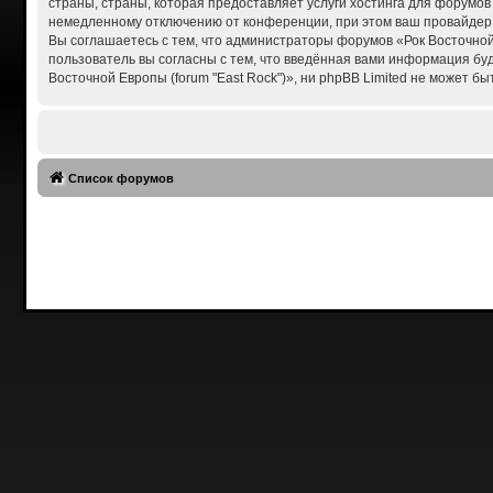
страны, страны, которая предоставляет услуги хостинга для форумов
немедленному отключению от конференции, при этом ваш провайдер б
Вы соглашаетесь с тем, что администраторы форумов «Рок Восточной 
пользователь вы согласны с тем, что введённая вами информация бу
Восточной Европы (forum "East Rock")», ни phpBB Limited не может бы
Список форумов