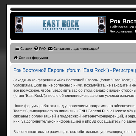
Рок Вост
Сайт посвящен м
Чехословакии, П
Ссылки
FAQ
Связаться с администрацией
Список форумов
Рок Восточной Европы (forum "East Rock") - Регистра
Заходя на конференцию «Рок Восточной Европы (forum "East Rock")» (в
условиями. Если вы не согласны с ними, пожалуйста, не заходите и н
всё возможное, чтобы уведомить вас об этом, однако с вашей сторо
(forum "East Rock")» после обновления/исправления условий означает
Наши форумы работают под управлением программного обеспечения 
Teams»), выпущенного по лицензии «
GNU General Public License v2
» 
связаны с организацией и поддержкой интернет-конференций, и phpBB
них. За дополнительной информацией о phpBB обращайтесь по адре
Вы соглашаетесь не размещать оскорбительных, угрожающих, клевет