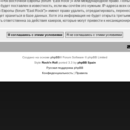
 «Рок Восточной Европы (forum "East Rock")» или международное право. Поп
удет поставлен в известность, если мы сочтём это нужным. IP-адреса всех
Европы (forum "East Rock")» имеют право удалить, отредактировать, перене
дет храниться в базе данных. Хотя эта информация не будет открыта треть
ть ответственна за действия хакеров, которые могут привести к несанкционир
Создано на основе
phpBB
® Forum Software © phpBB Limited
Style
Rock'n Roll
ported 3.3 by
phpBB Spain
Русская поддержка phpBB
Конфиденциальность
|
Правила