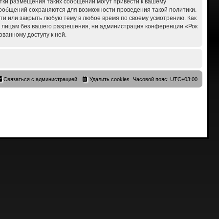
ытки размещения таких сообщений могут привести к вашему
 сообщений сохраняются для возможности проведения такой политики.
сти или закрыть любую тему в любое время по своему усмотрению. Как
им лицам без вашего разрешения, ни администрация конференции «Рок
ованному доступу к ней.
Связаться с администрацией
Удалить cookies
Часовой пояс:
UTC+03:00