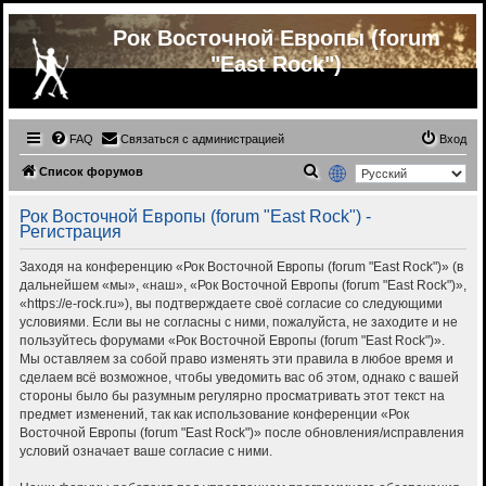
Рок Восточной Европы (forum
"East Rock")
FAQ
Связаться с администрацией
Вход
П
Список форумов
о
Рок Восточной Европы (forum "East Rock") -
и
Регистрация
с
Заходя на конференцию «Рок Восточной Европы (forum "East Rock")» (в
к
дальнейшем «мы», «наш», «Рок Восточной Европы (forum "East Rock")»,
«https://e-rock.ru»), вы подтверждаете своё согласие со следующими
условиями. Если вы не согласны с ними, пожалуйста, не заходите и не
пользуйтесь форумами «Рок Восточной Европы (forum "East Rock")».
Мы оставляем за собой право изменять эти правила в любое время и
сделаем всё возможное, чтобы уведомить вас об этом, однако с вашей
стороны было бы разумным регулярно просматривать этот текст на
предмет изменений, так как использование конференции «Рок
Восточной Европы (forum "East Rock")» после обновления/исправления
условий означает ваше согласие с ними.