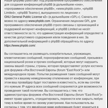
Наши форумы работают под управлением программного обеспечения
для создания конференций phpBB (в дальнейшем «они»,
«программное обеспечение phpBB», «www.phpbb.com», «phpBB
Limited», «phpBB Teams»), выпущенного по лицензии «
GNU General Public License v2
» (в дальнейшем «GPL»). Скачать его
можно по адресу
www.phpbb.com
. Ограничения лицензии GPL для
программного обеспечения phpBB строго связаны с организацией и
поддержкой интернет-конференций, и phpBB Limited не несёт
ответственности за то, что администрация конференций определяет в
качестве допустимого содержания и/или поведения в них. За
дополнительной информацией о phpBB обращайтесь по адресу
https://www.phpbb.com/
.
Вы соглашаетесь не размещать оскорбительных, угрожающих,
клеветнических сообщений, порнографических сообщений, призывов к
национальной розни и прочих сообщений, которые могут нарушить
законы вашей страны, страны, которая предоставляет услуги хостинга
для форумов «Рок Восточной Европы (forum "East Rock")» или
международное право. Попытки размещения таких сообщений могут
привести к вашему немедленному отключению от конференции, при
этом ваш провайдер будет поставлен в известность, если мы сочтём
это нужным. IP-адреса всех сообщений сохраняются для возможности
проведения такой политики. Вы соглашаетесь с тем, что
администраторы форумов «Рок Восточной Европы (forum "East Rock")»
имеют право удалить, отредактировать, перенести или закрыть любую
тему в любое время по своему усмотрению. Как пользователь вы
согласны с тем, что введённая вами информация будет храниться в