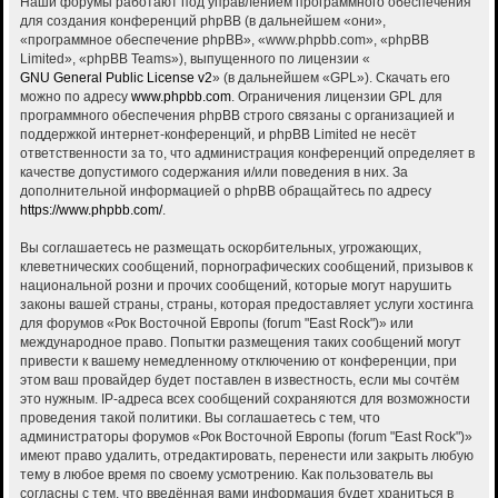
Наши форумы работают под управлением программного обеспечения
для создания конференций phpBB (в дальнейшем «они»,
«программное обеспечение phpBB», «www.phpbb.com», «phpBB
Limited», «phpBB Teams»), выпущенного по лицензии «
GNU General Public License v2
» (в дальнейшем «GPL»). Скачать его
можно по адресу
www.phpbb.com
. Ограничения лицензии GPL для
программного обеспечения phpBB строго связаны с организацией и
поддержкой интернет-конференций, и phpBB Limited не несёт
ответственности за то, что администрация конференций определяет в
качестве допустимого содержания и/или поведения в них. За
дополнительной информацией о phpBB обращайтесь по адресу
https://www.phpbb.com/
.
Вы соглашаетесь не размещать оскорбительных, угрожающих,
клеветнических сообщений, порнографических сообщений, призывов к
национальной розни и прочих сообщений, которые могут нарушить
законы вашей страны, страны, которая предоставляет услуги хостинга
для форумов «Рок Восточной Европы (forum "East Rock")» или
международное право. Попытки размещения таких сообщений могут
привести к вашему немедленному отключению от конференции, при
этом ваш провайдер будет поставлен в известность, если мы сочтём
это нужным. IP-адреса всех сообщений сохраняются для возможности
проведения такой политики. Вы соглашаетесь с тем, что
администраторы форумов «Рок Восточной Европы (forum "East Rock")»
имеют право удалить, отредактировать, перенести или закрыть любую
тему в любое время по своему усмотрению. Как пользователь вы
согласны с тем, что введённая вами информация будет храниться в