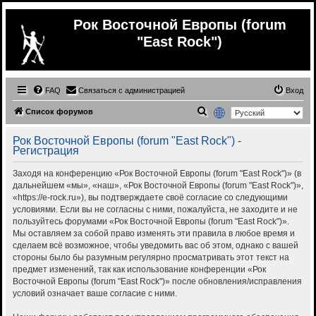
Рок Восточной Европы (forum
"East Rock")
FAQ
Связаться с администрацией
Вход
П
Список форумов
о
Рок Восточной Европы (forum "East Rock") -
и
Регистрация
с
Заходя на конференцию «Рок Восточной Европы (forum "East Rock")» (в
к
дальнейшем «мы», «наш», «Рок Восточной Европы (forum "East Rock")»,
«https://e-rock.ru»), вы подтверждаете своё согласие со следующими
условиями. Если вы не согласны с ними, пожалуйста, не заходите и не
пользуйтесь форумами «Рок Восточной Европы (forum "East Rock")».
Мы оставляем за собой право изменять эти правила в любое время и
сделаем всё возможное, чтобы уведомить вас об этом, однако с вашей
стороны было бы разумным регулярно просматривать этот текст на
предмет изменений, так как использование конференции «Рок
Восточной Европы (forum "East Rock")» после обновления/исправления
условий означает ваше согласие с ними.