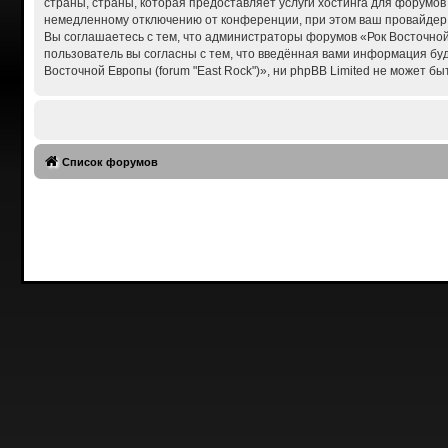
страны, страны, которая предоставляет услуги хостинга для форумов
немедленному отключению от конференции, при этом ваш провайдер б
Вы соглашаетесь с тем, что администраторы форумов «Рок Восточной 
пользователь вы согласны с тем, что введённая вами информация бу
Восточной Европы (forum "East Rock")», ни phpBB Limited не может бы
Список форумов