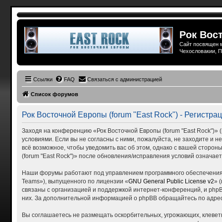
Рок Вост
Сайт посвящен м
Чехословакии, П
Ссылки
FAQ
Связаться с администрацией
Список форумов
Рок Восточной Европы (forum "East Rock") - Регистра
Заходя на конференцию «Рок Восточной Европы (forum "East Rock")» (в
условиями. Если вы не согласны с ними, пожалуйста, не заходите и н
всё возможное, чтобы уведомить вас об этом, однако с вашей сторо
(forum "East Rock")» после обновления/исправления условий означает
Наши форумы работают под управлением программного обеспечения 
Teams»), выпущенного по лицензии «
GNU General Public License v2
» 
связаны с организацией и поддержкой интернет-конференций, и phpBB
них. За дополнительной информацией о phpBB обращайтесь по адре
Вы соглашаетесь не размещать оскорбительных, угрожающих, клевет