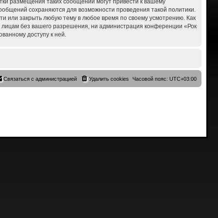
ытки размещения таких сообщений могут привести к вашему
 сообщений сохраняются для возможности проведения такой политики.
сти или закрыть любую тему в любое время по своему усмотрению. Как
им лицам без вашего разрешения, ни администрация конференции «Рок
ованному доступу к ней.
Связаться с администрацией
Удалить cookies
Часовой пояс:
UTC+03:00