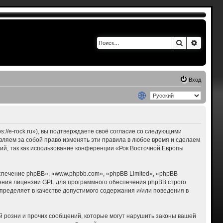
Поиск
Расшир
Вход
s://e-rock.ru»), вы подтверждаете своё согласие со следующими
авляем за собой право изменять эти правила в любое время и сделаем
ний, так как использование конференции «Рок Восточной Европы
печение phpBB», «www.phpbb.com», «phpBB Limited», «phpBB
ения лицензии GPL для программного обеспечения phpBB строго
пределяет в качестве допустимого содержания и/или поведения в
 розни и прочих сообщений, которые могут нарушить законы вашей