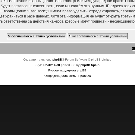
 «Рок Восточной Европы (forum "East Rock")» или международное право. Поп
удет поставлен в известность, если мы сочтём это нужным. IP-адреса всех
Европы (forum "East Rock")» имеют право удалить, отредактировать, перене
дет храниться в базе данных. Хотя эта информация не будет открыта треть
ть ответственна за действия хакеров, которые могут привести к несанкционир
Создано на основе
phpBB
® Forum Software © phpBB Limited
Style
Rock'n Roll
ported 3.3 by
phpBB Spain
Русская поддержка phpBB
Конфиденциальность
|
Правила