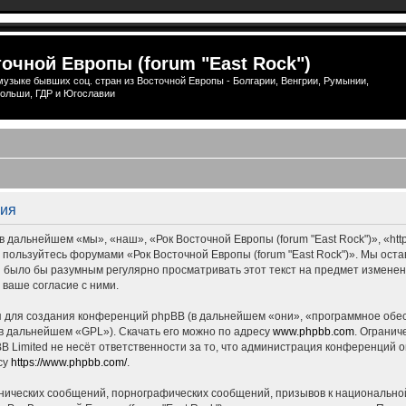
очной Европы (forum "East Rock")
узыке бывших соц. стран из Восточной Европы - Болгарии, Венгрии, Румынии,
ольши, ГДР и Югославии
ция
 дальнейшем «мы», «наш», «Рок Восточной Европы (forum "East Rock")», «http
е пользуйтесь форумами «Рок Восточной Европы (forum "East Rock")». Мы ост
ны было бы разумным регулярно просматривать этот текст на предмет измене
 ваше согласие с ними.
для создания конференций phpBB (в дальнейшем «они», «программное обес
(в дальнейшем «GPL»). Скачать его можно по адресу
www.phpbb.com
. Огранич
 Limited не несёт ответственности за то, что администрация конференций о
су
https://www.phpbb.com/
.
нических сообщений, порнографических сообщений, призывов к национальной