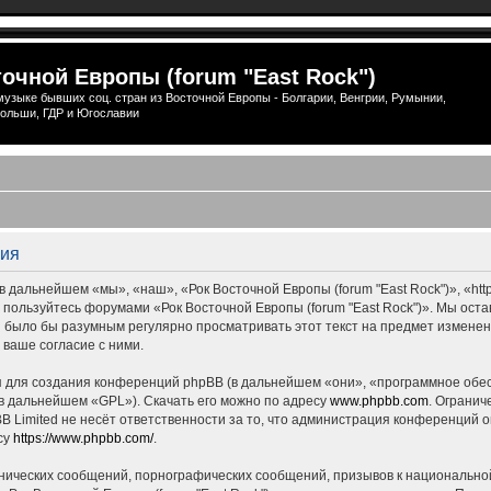
очной Европы (forum "East Rock")
узыке бывших соц. стран из Восточной Европы - Болгарии, Венгрии, Румынии,
ольши, ГДР и Югославии
ция
 дальнейшем «мы», «наш», «Рок Восточной Европы (forum "East Rock")», «http
е пользуйтесь форумами «Рок Восточной Европы (forum "East Rock")». Мы ост
ны было бы разумным регулярно просматривать этот текст на предмет измене
 ваше согласие с ними.
для создания конференций phpBB (в дальнейшем «они», «программное обес
(в дальнейшем «GPL»). Скачать его можно по адресу
www.phpbb.com
. Огранич
 Limited не несёт ответственности за то, что администрация конференций о
су
https://www.phpbb.com/
.
нических сообщений, порнографических сообщений, призывов к национальной