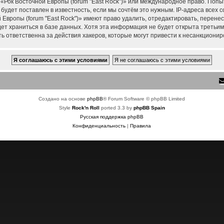
 «Рок Восточной Европы (forum "East Rock")» или международное право. Поп
удет поставлен в известность, если мы сочтём это нужным. IP-адреса всех
Европы (forum "East Rock")» имеют право удалить, отредактировать, перене
дет храниться в базе данных. Хотя эта информация не будет открыта треть
ть ответственна за действия хакеров, которые могут привести к несанкционир
Создано на основе
phpBB
® Forum Software © phpBB Limited
Style
Rock'n Roll
ported 3.3 by
phpBB Spain
Русская поддержка phpBB
Конфиденциальность
|
Правила