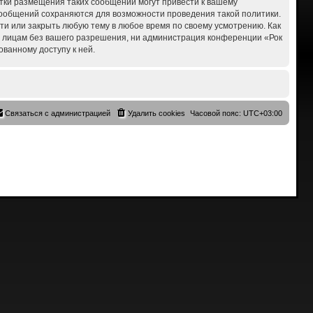
ытки размещения таких сообщений могут привести к вашему
 сообщений сохраняются для возможности проведения такой политики.
сти или закрыть любую тему в любое время по своему усмотрению. Как
им лицам без вашего разрешения, ни администрация конференции «Рок
ованному доступу к ней.
Связаться с администрацией
Удалить cookies
Часовой пояс:
UTC+03:00