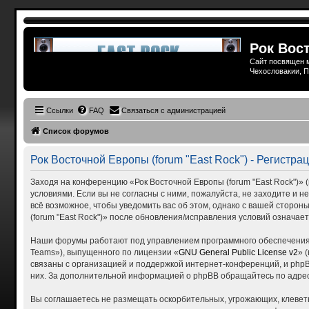
Рок Вост
Сайт посвящен м
Чехословакии, П
Ссылки
FAQ
Связаться с администрацией
Список форумов
Рок Восточной Европы (forum "East Rock") - Регистра
Заходя на конференцию «Рок Восточной Европы (forum "East Rock")» (в
условиями. Если вы не согласны с ними, пожалуйста, не заходите и н
всё возможное, чтобы уведомить вас об этом, однако с вашей сторо
(forum "East Rock")» после обновления/исправления условий означает
Наши форумы работают под управлением программного обеспечения 
Teams»), выпущенного по лицензии «
GNU General Public License v2
» 
связаны с организацией и поддержкой интернет-конференций, и phpBB
них. За дополнительной информацией о phpBB обращайтесь по адре
Вы соглашаетесь не размещать оскорбительных, угрожающих, клевет