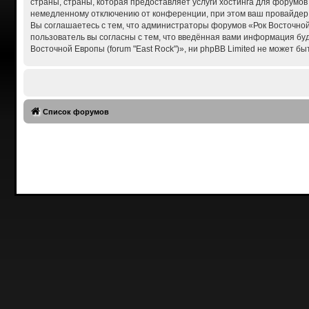
страны, страны, которая предоставляет услуги хостинга для форумов
немедленному отключению от конференции, при этом ваш провайдер б
Вы соглашаетесь с тем, что администраторы форумов «Рок Восточной 
пользователь вы согласны с тем, что введённая вами информация бу
Восточной Европы (forum "East Rock")», ни phpBB Limited не может бы
Список форумов