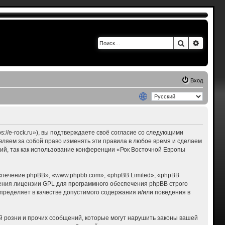
Поиск
Расшир
Вход
s://e-rock.ru»), вы подтверждаете своё согласие со следующими
авляем за собой право изменять эти правила в любое время и сделаем
ний, так как использование конференции «Рок Восточной Европы
печение phpBB», «www.phpbb.com», «phpBB Limited», «phpBB
ения лицензии GPL для программного обеспечения phpBB строго
пределяет в качестве допустимого содержания и/или поведения в
 розни и прочих сообщений, которые могут нарушить законы вашей