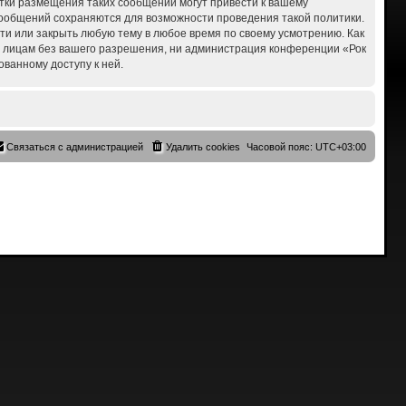
ытки размещения таких сообщений могут привести к вашему
 сообщений сохраняются для возможности проведения такой политики.
сти или закрыть любую тему в любое время по своему усмотрению. Как
им лицам без вашего разрешения, ни администрация конференции «Рок
ованному доступу к ней.
Связаться с администрацией
Удалить cookies
Часовой пояс:
UTC+03:00