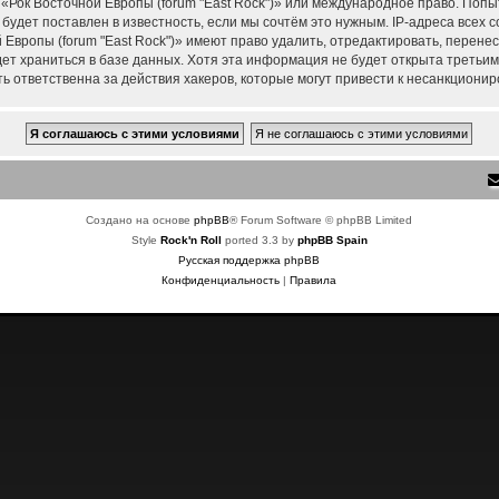
 «Рок Восточной Европы (forum "East Rock")» или международное право. Поп
удет поставлен в известность, если мы сочтём это нужным. IP-адреса всех
Европы (forum "East Rock")» имеют право удалить, отредактировать, перене
дет храниться в базе данных. Хотя эта информация не будет открыта треть
ть ответственна за действия хакеров, которые могут привести к несанкционир
Создано на основе
phpBB
® Forum Software © phpBB Limited
Style
Rock'n Roll
ported 3.3 by
phpBB Spain
Русская поддержка phpBB
Конфиденциальность
|
Правила