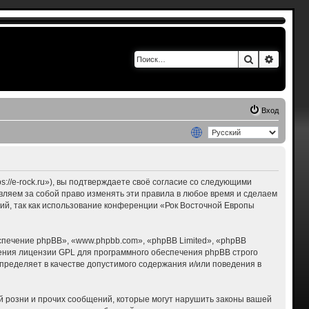
Поиск
Расшир
Вход
s://e-rock.ru»), вы подтверждаете своё согласие со следующими
авляем за собой право изменять эти правила в любое время и сделаем
ний, так как использование конференции «Рок Восточной Европы
печение phpBB», «www.phpbb.com», «phpBB Limited», «phpBB
ения лицензии GPL для программного обеспечения phpBB строго
пределяет в качестве допустимого содержания и/или поведения в
 розни и прочих сообщений, которые могут нарушить законы вашей