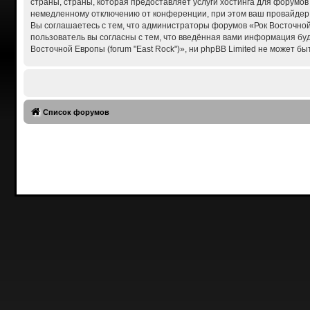
страны, страны, которая предоставляет услуги хостинга для форумов
немедленному отключению от конференции, при этом ваш провайдер б
Вы соглашаетесь с тем, что администраторы форумов «Рок Восточной 
пользователь вы согласны с тем, что введённая вами информация бу
Восточной Европы (forum "East Rock")», ни phpBB Limited не может бы
Список форумов