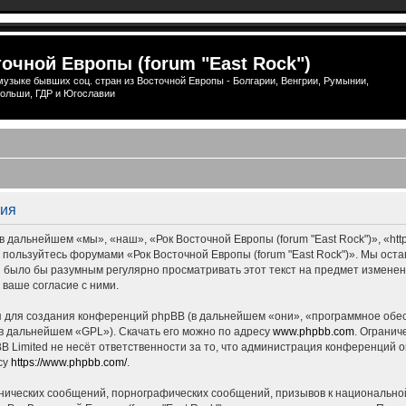
очной Европы (forum "East Rock")
узыке бывших соц. стран из Восточной Европы - Болгарии, Венгрии, Румынии,
ольши, ГДР и Югославии
ция
 дальнейшем «мы», «наш», «Рок Восточной Европы (forum "East Rock")», «http
е пользуйтесь форумами «Рок Восточной Европы (forum "East Rock")». Мы ост
ны было бы разумным регулярно просматривать этот текст на предмет измене
 ваше согласие с ними.
для создания конференций phpBB (в дальнейшем «они», «программное обес
(в дальнейшем «GPL»). Скачать его можно по адресу
www.phpbb.com
. Огранич
 Limited не несёт ответственности за то, что администрация конференций о
су
https://www.phpbb.com/
.
нических сообщений, порнографических сообщений, призывов к национальной