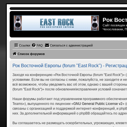
Рок Вост
Сайт посвящен м
Чехословакии, П
Ссылки
FAQ
Связаться с администрацией
Список форумов
Рок Восточной Европы (forum "East Rock") - Регистра
Заходя на конференцию «Рок Восточной Европы (forum "East Rock")» (в
условиями. Если вы не согласны с ними, пожалуйста, не заходите и н
всё возможное, чтобы уведомить вас об этом, однако с вашей сторо
(forum "East Rock")» после обновления/исправления условий означает
Наши форумы работают под управлением программного обеспечения 
Teams»), выпущенного по лицензии «
GNU General Public License v2
» 
связаны с организацией и поддержкой интернет-конференций, и phpBB
них. За дополнительной информацией о phpBB обращайтесь по адре
Вы соглашаетесь не размещать оскорбительных, угрожающих, клевет