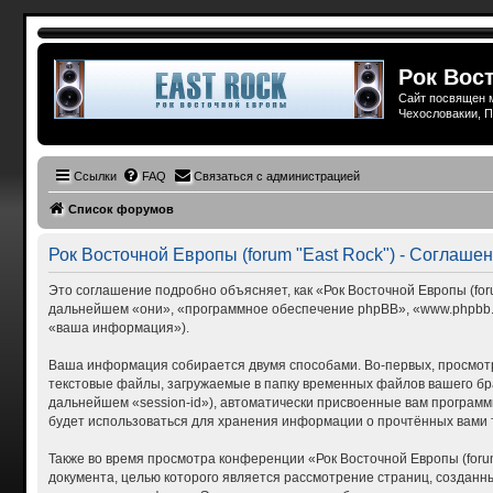
Рок Вост
Сайт посвящен м
Чехословакии, П
Ссылки
FAQ
Связаться с администрацией
Список форумов
Рок Восточной Европы (forum "East Rock") - Соглаш
Это соглашение подробно объясняет, как «Рок Восточной Европы (forum
дальнейшем «они», «программное обеспечение phpBB», «www.phpbb.c
«ваша информация»).
Ваша информация собирается двумя способами. Во-первых, просмотр
текстовые файлы, загружаемые в папку временных файлов вашего бра
дальнейшем «session-id»), автоматически присвоенные вам программн
будет использоваться для хранения информации о прочтённых вами 
Также во время просмотра конференции «Рок Восточной Европы (foru
документа, целью которого является рассмотрение страниц, созда