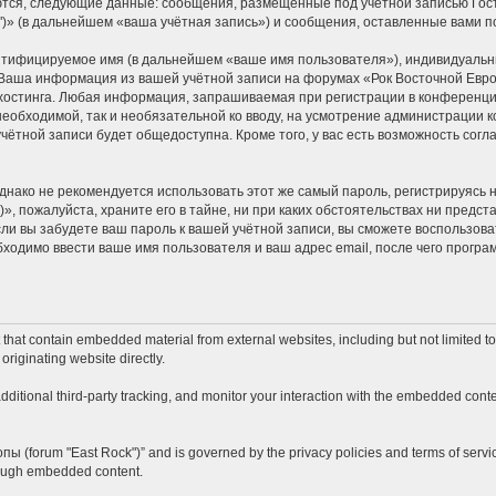
ются, следующие данные: сообщения, размещённые под учётной записью Гос
k")» (в дальнейшем «ваша учётная запись») и сообщения, оставленные вами 
ентифицируемое имя (в дальнейшем «ваше имя пользователя»), индивидуальн
. Ваша информация из вашей учётной записи на форумах «Рок Восточной Евро
стинга. Любая информация, запрашиваемая при регистрации в конференции 
 необходимой, так и необязательной ко вводу, на усмотрение администрации к
учётной записи будет общедоступна. Кроме того, у вас есть возможность сог
ко не рекомендуется использовать этот же самый пароль, регистрируясь на
», пожалуйста, храните его в тайне, ни при каких обстоятельствах ни предста
если вы забудете ваш пароль к вашей учётной записи, вы сможете воспользо
одимо ввести ваше имя пользователя и ваш адрес email, после чего програ
hat contain embedded material from external websites, including but not limited t
originating website directly.
itional third-party tracking, and monitor your interaction with the embedded conten
опы (forum "East Rock")” and is governed by the privacy policies and terms of servi
hrough embedded content.