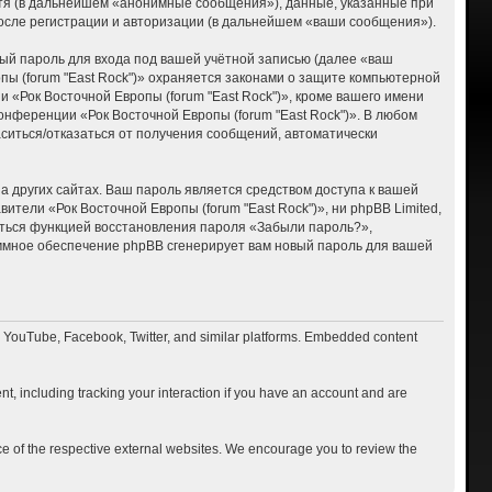
тя (в дальнейшем «анонимные сообщения»), данные, указанные при
после регистрации и авторизации (в дальнейшем «ваши сообщения»).
ый пароль для входа под вашей учётной записью (далее «ваш
пы (forum "East Rock")» охраняется законами о защите компьютерной
«Рок Восточной Европы (forum "East Rock")», кроме вашего имени
онференции «Рок Восточной Европы (forum "East Rock")». В любом
ласиться/отказаться от получения сообщений, автоматически
 других сайтах. Ваш пароль является средством доступа к вашей
вители «Рок Восточной Европы (forum "East Rock")», ни phpBB Limited,
ваться функцией восстановления пароля «Забыли пароль?»,
ммное обеспечение phpBB сгенерирует вам новый пароль для вашей
o YouTube, Facebook, Twitter, and similar platforms. Embedded content
t, including tracking your interaction if you have an account and are
ce of the respective external websites. We encourage you to review the