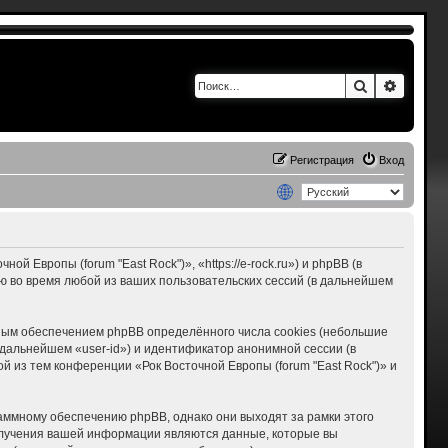
Поиск
Расшир
Регистрация
Вход
 Европы (forum "East Rock")», «https://e-rock.ru») и phpBB (в
 во время любой из ваших пользовательских сессий (в дальнейшем
мным обеспечением phpBB определённого числа cookies (небольшие
дальнейшем «user-id») и идентификатор анонимной сессии (в
 из тем конференции «Рок Восточной Европы (forum "East Rock")» и
раммному обеспечению phpBB, однако они выходят за рамки этого
олучения вашей информации являются данные, которые вы