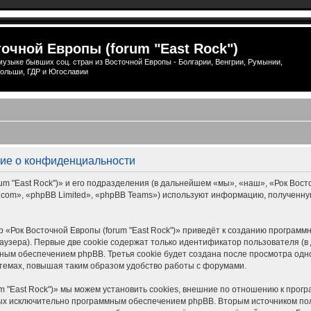
очной Европы (forum "East Rock")
узыке бывших соц. стран из Восточной Европы - Болгарии, Венгрии, Румынии,
ольши, ГДР и Югославии
ение о конфиденциальности
 "East Rock")» и его подразделения (в дальнейшем «мы», «наш», «Рок Восточной
om», «phpBB Limited», «phpBB Teams») используют информацию, полученную
 «Рок Восточной Европы (forum "East Rock")» приведёт к созданию програм
узера). Первые две cookie содержат только идентификатор пользователя (в 
ым обеспечением phpBB. Третья cookie будет создана после просмотра одной
темах, повышая таким образом удобство работы с форумами.
m "East Rock")» мы можем установить cookies, внешние по отношению к прог
нных исключительно программным обеспечением phpBB. Вторым источником п