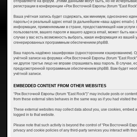
отправляете на форум. Этими данными могут быть, но не исчерпыва
регистрации в конференции «Рок Восточной Европы (forum "East Roc
Ваша учётная запись будет содержать, как минимум, однозначно ид
пароль») и реальный адрес email (в дальнейшем «ваш адрес email»)
информации, применяемыми в стране, предоставляющей нам услуги хо
пользователя, вашего пароля и вашего адреса email, может быть как
случае у вас есть возможность выбрать, какая информация из вашей 
сгенерированных программным обеспечением phpBB.
Ваш пароль надёжно зашифрован (односторонним хэшированием). Одна
учётной записи на форумах «Рок Восточной Европы (forum "East Rock")
ни другое третье лицо не вправе спрашивать ваш пароль. В случае, 
предусмотренной программным обеспечением phpBB. Вам будет необх
учётной записи.
EMBEDDED CONTENT FROM OTHER WEBSITES
“Рок Восточной Европы (forum "East Rock")” may include posts or content t
from these external sites behaves in the same way as if you had visited the 
These external websites may collect data about you, use cookies, embed add
logged in to that website.
Please note that such activity is beyond the control of “Рок Восточной Евр
privacy and cookie policies of any third-party services you interact with t