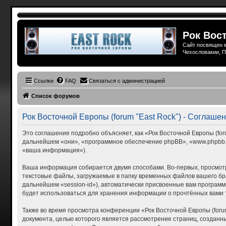
Рок Вост
Сайт посвящен м
Чехословакии, П
Ссылки
FAQ
Связаться с администрацией
Список форумов
Рок Восточной Европы (forum "East Rock") - Соглаш
Это соглашение подробно объясняет, как «Рок Восточной Европы (forum
дальнейшем «они», «программное обеспечение phpBB», «www.phpbb.c
«ваша информация»).
Ваша информация собирается двумя способами. Во-первых, просмотр
текстовые файлы, загружаемые в папку временных файлов вашего бра
дальнейшем «session-id»), автоматически присвоенные вам программн
будет использоваться для хранения информации о прочтённых вами 
Также во время просмотра конференции «Рок Восточной Европы (foru
документа, целью которого является рассмотрение страниц, созда