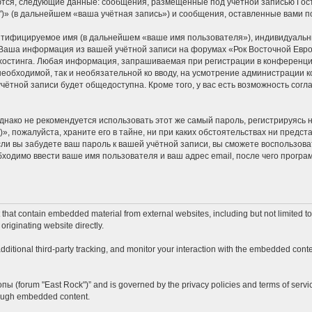
ются, следующие данные: сообщения, размещённые под учётной записью Гос
k")» (в дальнейшем «ваша учётная запись») и сообщения, оставленные вами 
ентифицируемое имя (в дальнейшем «ваше имя пользователя»), индивидуальн
. Ваша информация из вашей учётной записи на форумах «Рок Восточной Евро
стинга. Любая информация, запрашиваемая при регистрации в конференции 
 необходимой, так и необязательной ко вводу, на усмотрение администрации к
учётной записи будет общедоступна. Кроме того, у вас есть возможность сог
ко не рекомендуется использовать этот же самый пароль, регистрируясь на
», пожалуйста, храните его в тайне, ни при каких обстоятельствах ни предста
если вы забудете ваш пароль к вашей учётной записи, вы сможете воспользо
одимо ввести ваше имя пользователя и ваш адрес email, после чего програ
hat contain embedded material from external websites, including but not limited t
originating website directly.
itional third-party tracking, and monitor your interaction with the embedded conten
опы (forum "East Rock")” and is governed by the privacy policies and terms of servi
hrough embedded content.