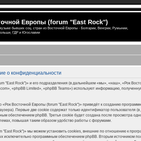
очной Европы (forum "East Rock")
узыке бывших соц. стран из Восточной Европы - Болгарии, Венгрии, Румынии,
ольши, ГДР и Югославии
ение о конфиденциальности
 "East Rock")» и его подразделения (в дальнейшем «мы», «наш», «Рок Восточной
om», «phpBB Limited», «phpBB Teams») используют информацию, полученную
 «Рок Восточной Европы (forum "East Rock")» приведёт к созданию програм
узера). Первые две cookie содержат только идентификатор пользователя (в 
ым обеспечением phpBB. Третья cookie будет создана после просмотра одной
темах, повышая таким образом удобство работы с форумами.
m "East Rock")» мы можем установить cookies, внешние по отношению к прог
нных исключительно программным обеспечением phpBB. Вторым источником п