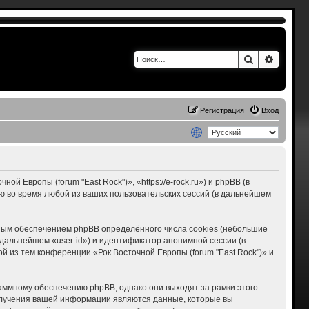
Поиск
Расшир
Регистрация
Вход
 Европы (forum "East Rock")», «https://e-rock.ru») и phpBB (в
 во время любой из ваших пользовательских сессий (в дальнейшем
мным обеспечением phpBB определённого числа cookies (небольшие
дальнейшем «user-id») и идентификатор анонимной сессии (в
 из тем конференции «Рок Восточной Европы (forum "East Rock")» и
раммному обеспечению phpBB, однако они выходят за рамки этого
олучения вашей информации являются данные, которые вы