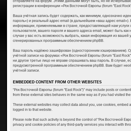
отправляете на форум. Этими данными могут быть, но не исчерпыва
регистрации в конференции «Рок Восточной Европы (forum "East Roc
Ваша учётная запись будет содержать, как минимум, однозначно ид
пароль») и реальный адрес email (в дальнейшем «ваш адрес email»)
информации, применяемыми в стране, предоставляющей нам услуги хо
пользователя, вашего пароля и вашего адреса email, может быть как
случае у вас есть возможность выбрать, какая информация из вашей 
сгенерированных программным обеспечением phpBB.
Ваш пароль надёжно зашифрован (односторонним хэшированием). Одна
учётной записи на форумах «Рок Восточной Европы (forum "East Rock")
ни другое третье лицо не вправе спрашивать ваш пароль. В случае, 
предусмотренной программным обеспечением phpBB. Вам будет необх
учётной записи.
EMBEDDED CONTENT FROM OTHER WEBSITES
“Рок Восточной Европы (forum "East Rock")” may include posts or content t
from these external sites behaves in the same way as if you had visited the 
These external websites may collect data about you, use cookies, embed add
logged in to that website.
Please note that such activity is beyond the control of “Рок Восточной Евр
privacy and cookie policies of any third-party services you interact with t