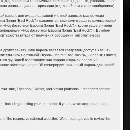
тя (в дальнейшем «анонимные сообщения»), данные, указанные при
после регистрации и авторизации (в дальнейшем «ваши сообщения»).
ый пароль для входа под вашей учётной записью (далее «ваш
пы (forum "East Rock")» охраняется законами о защите компьютерной
«Рок Восточной Европы (forum "East Rock")», кроме вашего имени
онференции «Рок Восточной Европы (forum "East Rock")». В любом
ласиться/отказаться от получения сообщений, автоматически
 других сайтах. Ваш пароль является средством доступа к вашей
вители «Рок Восточной Европы (forum "East Rock")», ни phpBB Limited,
ваться функцией восстановления пароля «Забыли пароль?»,
ммное обеспечение phpBB сгенерирует вам новый пароль для вашей
o YouTube, Facebook, Twitter, and similar platforms. Embedded content
t, including tracking your interaction if you have an account and are
ce of the respective external websites. We encourage you to review the