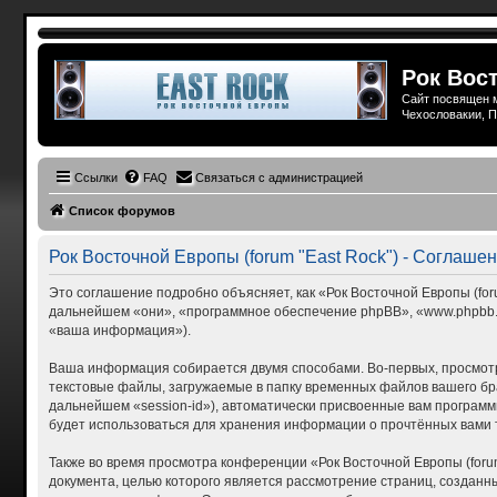
Рок Вост
Сайт посвящен м
Чехословакии, П
Ссылки
FAQ
Связаться с администрацией
Список форумов
Рок Восточной Европы (forum "East Rock") - Соглаш
Это соглашение подробно объясняет, как «Рок Восточной Европы (forum
дальнейшем «они», «программное обеспечение phpBB», «www.phpbb.c
«ваша информация»).
Ваша информация собирается двумя способами. Во-первых, просмотр
текстовые файлы, загружаемые в папку временных файлов вашего бра
дальнейшем «session-id»), автоматически присвоенные вам программн
будет использоваться для хранения информации о прочтённых вами 
Также во время просмотра конференции «Рок Восточной Европы (foru
документа, целью которого является рассмотрение страниц, созда