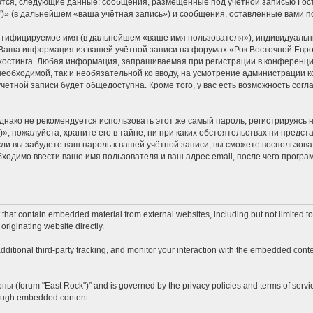
ются, следующие данные: сообщения, размещённые под учётной записью Гос
k")» (в дальнейшем «ваша учётная запись») и сообщения, оставленные вами 
ентифицируемое имя (в дальнейшем «ваше имя пользователя»), индивидуальн
. Ваша информация из вашей учётной записи на форумах «Рок Восточной Евро
стинга. Любая информация, запрашиваемая при регистрации в конференции 
 необходимой, так и необязательной ко вводу, на усмотрение администрации к
учётной записи будет общедоступна. Кроме того, у вас есть возможность сог
ко не рекомендуется использовать этот же самый пароль, регистрируясь на
», пожалуйста, храните его в тайне, ни при каких обстоятельствах ни предста
если вы забудете ваш пароль к вашей учётной записи, вы сможете воспользо
одимо ввести ваше имя пользователя и ваш адрес email, после чего програ
hat contain embedded material from external websites, including but not limited t
originating website directly.
itional third-party tracking, and monitor your interaction with the embedded conten
опы (forum "East Rock")” and is governed by the privacy policies and terms of servi
hrough embedded content.