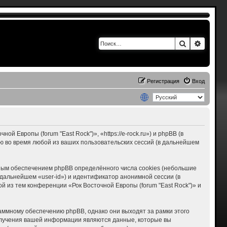
Поиск
Расшир
Регистрация
Вход
 Европы (forum "East Rock")», «https://e-rock.ru») и phpBB (в
 во время любой из ваших пользовательских сессий (в дальнейшем
мным обеспечением phpBB определённого числа cookies (небольшие
дальнейшем «user-id») и идентификатор анонимной сессии (в
 из тем конференции «Рок Восточной Европы (forum "East Rock")» и
раммному обеспечению phpBB, однако они выходят за рамки этого
олучения вашей информации являются данные, которые вы