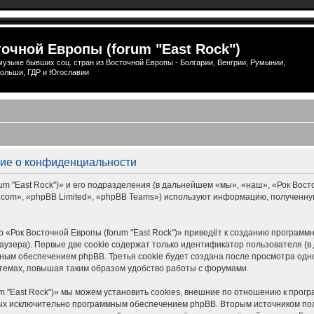
очной Европы (forum "East Rock")
узыке бывших соц. стран из Восточной Европы - Болгарии, Венгрии, Румынии,
ольши, ГДР и Югославии
ение о конфиденциальности
 "East Rock")» и его подразделения (в дальнейшем «мы», «наш», «Рок Восточной
om», «phpBB Limited», «phpBB Teams») используют информацию, полученную
 «Рок Восточной Европы (forum "East Rock")» приведёт к созданию програм
узера). Первые две cookie содержат только идентификатор пользователя (в 
ым обеспечением phpBB. Третья cookie будет создана после просмотра одной
темах, повышая таким образом удобство работы с форумами.
m "East Rock")» мы можем установить cookies, внешние по отношению к прог
нных исключительно программным обеспечением phpBB. Вторым источником п