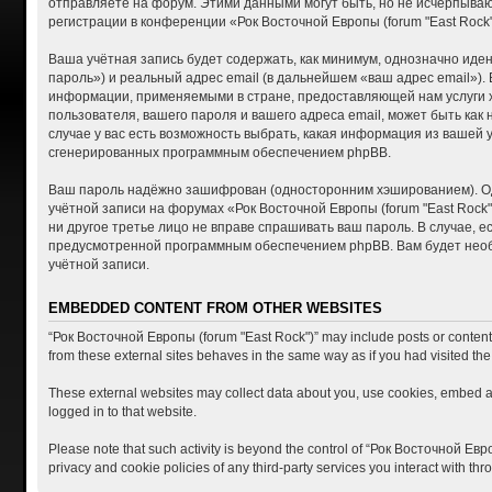
отправляете на форум. Этими данными могут быть, но не исчерпыва
регистрации в конференции «Рок Восточной Европы (forum "East Roc
Ваша учётная запись будет содержать, как минимум, однозначно ид
пароль») и реальный адрес email (в дальнейшем «ваш адрес email»)
информации, применяемыми в стране, предоставляющей нам услуги хо
пользователя, вашего пароля и вашего адреса email, может быть как
случае у вас есть возможность выбрать, какая информация из вашей 
сгенерированных программным обеспечением phpBB.
Ваш пароль надёжно зашифрован (односторонним хэшированием). Одна
учётной записи на форумах «Рок Восточной Европы (forum "East Rock")
ни другое третье лицо не вправе спрашивать ваш пароль. В случае, 
предусмотренной программным обеспечением phpBB. Вам будет необх
учётной записи.
EMBEDDED CONTENT FROM OTHER WEBSITES
“Рок Восточной Европы (forum "East Rock")” may include posts or content t
from these external sites behaves in the same way as if you had visited the 
These external websites may collect data about you, use cookies, embed add
logged in to that website.
Please note that such activity is beyond the control of “Рок Восточной Евр
privacy and cookie policies of any third-party services you interact with t