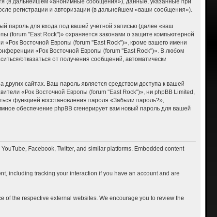
тя (в дальнейшем «анонимные сообщения»), данные, указанные при
после регистрации и авторизации (в дальнейшем «ваши сообщения»).
ый пароль для входа под вашей учётной записью (далее «ваш
пы (forum "East Rock")» охраняется законами о защите компьютерной
«Рок Восточной Европы (forum "East Rock")», кроме вашего имени
онференции «Рок Восточной Европы (forum "East Rock")». В любом
ласиться/отказаться от получения сообщений, автоматически
 других сайтах. Ваш пароль является средством доступа к вашей
вители «Рок Восточной Европы (forum "East Rock")», ни phpBB Limited,
ваться функцией восстановления пароля «Забыли пароль?»,
ммное обеспечение phpBB сгенерирует вам новый пароль для вашей
o YouTube, Facebook, Twitter, and similar platforms. Embedded content
t, including tracking your interaction if you have an account and are
ce of the respective external websites. We encourage you to review the