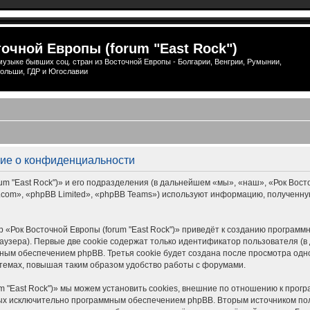
очной Европы (forum "East Rock")
узыке бывших соц. стран из Восточной Европы - Болгарии, Венгрии, Румынии,
ольши, ГДР и Югославии
ение о конфиденциальности
 "East Rock")» и его подразделения (в дальнейшем «мы», «наш», «Рок Восточной
om», «phpBB Limited», «phpBB Teams») используют информацию, полученную
 «Рок Восточной Европы (forum "East Rock")» приведёт к созданию програм
узера). Первые две cookie содержат только идентификатор пользователя (в 
ым обеспечением phpBB. Третья cookie будет создана после просмотра одной
темах, повышая таким образом удобство работы с форумами.
m "East Rock")» мы можем установить cookies, внешние по отношению к прог
нных исключительно программным обеспечением phpBB. Вторым источником п