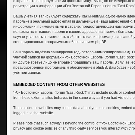
отправляете на форум. Этими данными могут быть, но не исчерпыва
регистрации в конференции «Рок Восточной Европы (forum "East Roc
Ваша учётная запись будет содержать, как минимум, однозначно ид
пароль») и реальный адрес email (в дальнейшем «ваш адрес email»)
информации, применяемыми в стране, предоставляющей нам услуги хо
пользователя, вашего пароля и вашего адреса email, может быть как
случае у вас есть возможность выбрать, какая информация из вашей 
сгенерированных программным обеспечением phpBB.
Ваш пароль надёжно зашифрован (односторонним хэшированием). Одна
учётной записи на форумах «Рок Восточной Европы (forum "East Rock")
ни другое третье лицо не вправе спрашивать ваш пароль. В случае, 
предусмотренной программным обеспечением phpBB. Вам будет необх
учётной записи.
EMBEDDED CONTENT FROM OTHER WEBSITES
“Рок Восточной Европы (forum "East Rock")” may include posts or content t
from these external sites behaves in the same way as if you had visited the 
These external websites may collect data about you, use cookies, embed add
logged in to that website.
Please note that such activity is beyond the control of “Рок Восточной Евр
privacy and cookie policies of any third-party services you interact with t