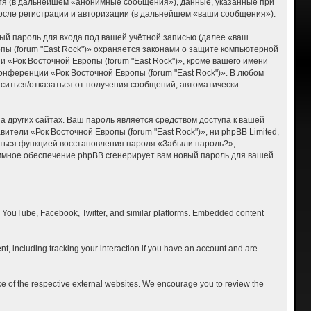
тя (в дальнейшем «анонимные сообщения»), данные, указанные при
после регистрации и авторизации (в дальнейшем «ваши сообщения»).
ый пароль для входа под вашей учётной записью (далее «ваш
пы (forum "East Rock")» охраняется законами о защите компьютерной
«Рок Восточной Европы (forum "East Rock")», кроме вашего имени
онференции «Рок Восточной Европы (forum "East Rock")». В любом
ласиться/отказаться от получения сообщений, автоматически
 других сайтах. Ваш пароль является средством доступа к вашей
вители «Рок Восточной Европы (forum "East Rock")», ни phpBB Limited,
ваться функцией восстановления пароля «Забыли пароль?»,
ммное обеспечение phpBB сгенерирует вам новый пароль для вашей
o YouTube, Facebook, Twitter, and similar platforms. Embedded content
t, including tracking your interaction if you have an account and are
ce of the respective external websites. We encourage you to review the