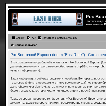
Рок Вост
Сайт посвящен м
Чехословакии, П
Ссылки
FAQ
Связаться с администрацией
Список форумов
Рок Восточной Европы (forum "East Rock") - Соглаш
Это соглашение подробно объясняет, как «Рок Восточной Европы (forum
дальнейшем «они», «программное обеспечение phpBB», «www.phpbb.c
«ваша информация»).
Ваша информация собирается двумя способами. Во-первых, просмотр
текстовые файлы, загружаемые в папку временных файлов вашего бра
дальнейшем «session-id»), автоматически присвоенные вам программн
будет использоваться для хранения информации о прочтённых вами 
Также во время просмотра конференции «Рок Восточной Европы (foru
документа, целью которого является рассмотрение страниц, созда