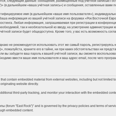
ются, следующие данные: сообщения, размещённые под учётной записью Гос
k")» (в дальнейшем «ваша учётная запись») и сообщения, оставленные вами 
ентифицируемое имя (в дальнейшем «ваше имя пользователя»), индивидуальн
. Ваша информация из вашей учётной записи на форумах «Рок Восточной Евро
стинга. Любая информация, запрашиваемая при регистрации в конференции 
 необходимой, так и необязательной ко вводу, на усмотрение администрации к
учётной записи будет общедоступна. Кроме того, у вас есть возможность сог
ко не рекомендуется использовать этот же самый пароль, регистрируясь на
», пожалуйста, храните его в тайне, ни при каких обстоятельствах ни предста
если вы забудете ваш пароль к вашей учётной записи, вы сможете воспользо
одимо ввести ваше имя пользователя и ваш адрес email, после чего програ
hat contain embedded material from external websites, including but not limited t
originating website directly.
itional third-party tracking, and monitor your interaction with the embedded conten
опы (forum "East Rock")” and is governed by the privacy policies and terms of servi
hrough embedded content.