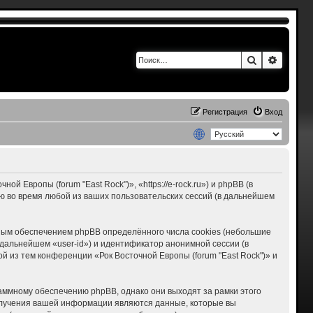
Поиск
Расшир
Регистрация
Вход
 Европы (forum "East Rock")», «https://e-rock.ru») и phpBB (в
 во время любой из ваших пользовательских сессий (в дальнейшем
мным обеспечением phpBB определённого числа cookies (небольшие
дальнейшем «user-id») и идентификатор анонимной сессии (в
 из тем конференции «Рок Восточной Европы (forum "East Rock")» и
раммному обеспечению phpBB, однако они выходят за рамки этого
олучения вашей информации являются данные, которые вы