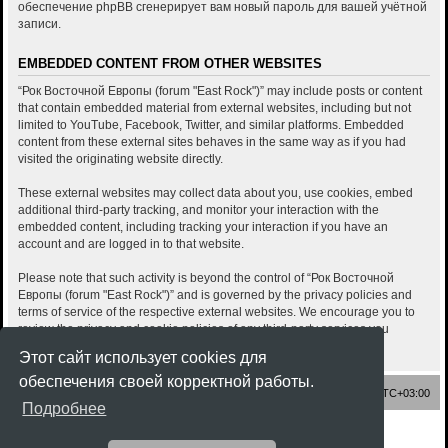
обеспечение phpBB сгенерирует вам новый пароль для вашей учётной
записи.
EMBEDDED CONTENT FROM OTHER WEBSITES
“Рок Восточной Европы (forum "East Rock")” may include posts or content
that contain embedded material from external websites, including but not
limited to YouTube, Facebook, Twitter, and similar platforms. Embedded
content from these external sites behaves in the same way as if you had
visited the originating website directly.
These external websites may collect data about you, use cookies, embed
additional third-party tracking, and monitor your interaction with the
embedded content, including tracking your interaction if you have an
account and are logged in to that website.
Please note that such activity is beyond the control of “Рок Восточной
Европы (forum "East Rock")” and is governed by the privacy policies and
terms of service of the respective external websites. We encourage you to
review the privacy and cookie policies of any third-party services you
interact with through embedded content.
Этот сайт использует cookies для
обеспечения своей корректной работы.
Список форумов
Часовой пояс:
UTC+03:00
Подробнее
Создано на основе
phpBB
® Forum Software © phpBB Limited
Style
Rock'n Roll
ported 3.3 by
phpBB Spain