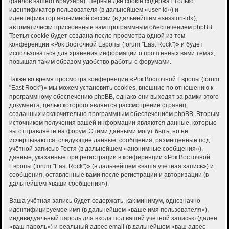
файлов вашего браузера). Первые две cookie содержат только
идентификатор пользователя (в дальнейшем «user-id») и
идентификатор анонимной сессии (в дальнейшем «session-id»),
автоматически присвоенные вам программным обеспечением phpBB.
Третья cookie будет создана после просмотра одной из тем
конференции «Рок Восточной Европы (forum "East Rock")» и будет
использоваться для хранения информации о прочтённых вами темах,
повышая таким образом удобство работы с форумами.
Также во время просмотра конференции «Рок Восточной Европы (forum
"East Rock")» мы можем установить cookies, внешние по отношению к
программному обеспечению phpBB, однако они выходят за рамки этого
документа, целью которого является рассмотрение страниц,
созданных исключительно программным обеспечением phpBB. Вторым
источником получения вашей информации являются данные, которые
вы отправляете на форум. Этими данными могут быть, но не
исчерпываются, следующие данные: сообщения, размещённые под
учётной записью Гостя (в дальнейшем «анонимные сообщения»),
данные, указанные при регистрации в конференции «Рок Восточной
Европы (forum "East Rock")» (в дальнейшем «ваша учётная запись») и
сообщения, оставленные вами после регистрации и авторизации (в
дальнейшем «ваши сообщения»).
Ваша учётная запись будет содержать, как минимум, однозначно
идентифицируемое имя (в дальнейшем «ваше имя пользователя»),
индивидуальный пароль для входа под вашей учётной записью (далее
«ваш пароль») и реальный адрес email (в дальнейшем «ваш адрес