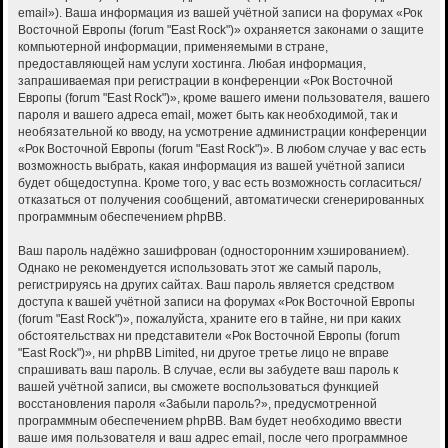
email»). Ваша информация из вашей учётной записи на форумах «Рок
Восточной Европы (forum "East Rock")» охраняется законами о защите
компьютерной информации, применяемыми в стране,
предоставляющей нам услуги хостинга. Любая информация,
запрашиваемая при регистрации в конференции «Рок Восточной
Европы (forum "East Rock")», кроме вашего имени пользователя, вашего
пароля и вашего адреса email, может быть как необходимой, так и
необязательной ко вводу, на усмотрение администрации конференции
«Рок Восточной Европы (forum "East Rock")». В любом случае у вас есть
возможность выбрать, какая информация из вашей учётной записи
будет общедоступна. Кроме того, у вас есть возможность согласиться/
отказаться от получения сообщений, автоматически сгенерированных
программным обеспечением phpBB.
Ваш пароль надёжно зашифрован (односторонним хэшированием).
Однако не рекомендуется использовать этот же самый пароль,
регистрируясь на других сайтах. Ваш пароль является средством
доступа к вашей учётной записи на форумах «Рок Восточной Европы
(forum "East Rock")», пожалуйста, храните его в тайне, ни при каких
обстоятельствах ни представители «Рок Восточной Европы (forum
"East Rock")», ни phpBB Limited, ни другое третье лицо не вправе
спрашивать ваш пароль. В случае, если вы забудете ваш пароль к
вашей учётной записи, вы сможете воспользоваться функцией
восстановления пароля «Забыли пароль?», предусмотренной
программным обеспечением phpBB. Вам будет необходимо ввести
ваше имя пользователя и ваш адрес email, после чего программное