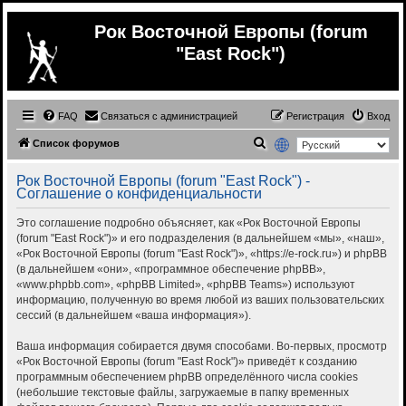
Рок Восточной Европы (forum
"East Rock")
FAQ
Связаться с администрацией
Регистрация
Вход
П
Список форумов
о
Рок Восточной Европы (forum "East Rock") -
и
Соглашение о конфиденциальности
с
Это соглашение подробно объясняет, как «Рок Восточной Европы
к
(forum "East Rock")» и его подразделения (в дальнейшем «мы», «наш»,
«Рок Восточной Европы (forum "East Rock")», «https://e-rock.ru») и phpBB
(в дальнейшем «они», «программное обеспечение phpBB»,
«www.phpbb.com», «phpBB Limited», «phpBB Teams») используют
информацию, полученную во время любой из ваших пользовательских
сессий (в дальнейшем «ваша информация»).
Ваша информация собирается двумя способами. Во-первых, просмотр
«Рок Восточной Европы (forum "East Rock")» приведёт к созданию
программным обеспечением phpBB определённого числа cookies
(небольшие текстовые файлы, загружаемые в папку временных