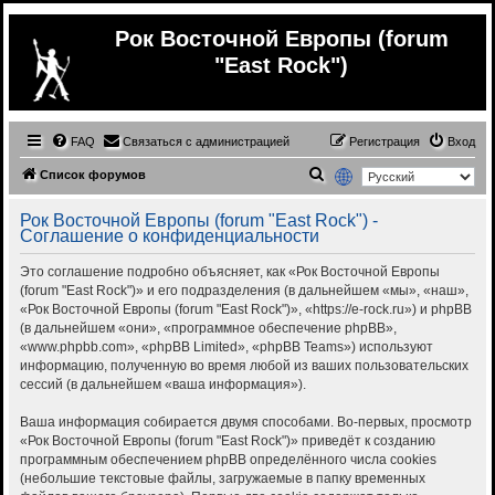
Рок Восточной Европы (forum
"East Rock")
FAQ
Связаться с администрацией
Регистрация
Вход
П
Список форумов
о
Рок Восточной Европы (forum "East Rock") -
и
Соглашение о конфиденциальности
с
Это соглашение подробно объясняет, как «Рок Восточной Европы
к
(forum "East Rock")» и его подразделения (в дальнейшем «мы», «наш»,
«Рок Восточной Европы (forum "East Rock")», «https://e-rock.ru») и phpBB
(в дальнейшем «они», «программное обеспечение phpBB»,
«www.phpbb.com», «phpBB Limited», «phpBB Teams») используют
информацию, полученную во время любой из ваших пользовательских
сессий (в дальнейшем «ваша информация»).
Ваша информация собирается двумя способами. Во-первых, просмотр
«Рок Восточной Европы (forum "East Rock")» приведёт к созданию
программным обеспечением phpBB определённого числа cookies
(небольшие текстовые файлы, загружаемые в папку временных