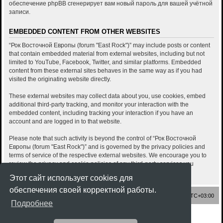
обеспечение phpBB сгенерирует вам новый пароль для вашей учётной
записи.
EMBEDDED CONTENT FROM OTHER WEBSITES
“Рок Восточной Европы (forum "East Rock")” may include posts or content
that contain embedded material from external websites, including but not
limited to YouTube, Facebook, Twitter, and similar platforms. Embedded
content from these external sites behaves in the same way as if you had
visited the originating website directly.
These external websites may collect data about you, use cookies, embed
additional third-party tracking, and monitor your interaction with the
embedded content, including tracking your interaction if you have an
account and are logged in to that website.
Please note that such activity is beyond the control of “Рок Восточной
Европы (forum "East Rock")” and is governed by the privacy policies and
terms of service of the respective external websites. We encourage you to
review the privacy and cookie policies of any third-party services you
interact with through embedded content.
Этот сайт использует cookies для
обеспечения своей корректной работы.
Список форумов
Часовой пояс:
UTC+03:00
Подробнее
Создано на основе
phpBB
® Forum Software © phpBB Limited
Style
Rock'n Roll
ported 3.3 by
phpBB Spain