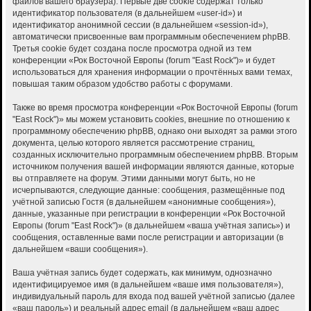
файлов вашего браузера). Первые две cookie содержат только
идентификатор пользователя (в дальнейшем «user-id») и
идентификатор анонимной сессии (в дальнейшем «session-id»),
автоматически присвоенные вам программным обеспечением phpBB.
Третья cookie будет создана после просмотра одной из тем
конференции «Рок Восточной Европы (forum "East Rock")» и будет
использоваться для хранения информации о прочтённых вами темах,
повышая таким образом удобство работы с форумами.
Также во время просмотра конференции «Рок Восточной Европы (forum
"East Rock")» мы можем установить cookies, внешние по отношению к
программному обеспечению phpBB, однако они выходят за рамки этого
документа, целью которого является рассмотрение страниц,
созданных исключительно программным обеспечением phpBB. Вторым
источником получения вашей информации являются данные, которые
вы отправляете на форум. Этими данными могут быть, но не
исчерпываются, следующие данные: сообщения, размещённые под
учётной записью Гостя (в дальнейшем «анонимные сообщения»),
данные, указанные при регистрации в конференции «Рок Восточной
Европы (forum "East Rock")» (в дальнейшем «ваша учётная запись») и
сообщения, оставленные вами после регистрации и авторизации (в
дальнейшем «ваши сообщения»).
Ваша учётная запись будет содержать, как минимум, однозначно
идентифицируемое имя (в дальнейшем «ваше имя пользователя»),
индивидуальный пароль для входа под вашей учётной записью (далее
«ваш пароль») и реальный адрес email (в дальнейшем «ваш адрес