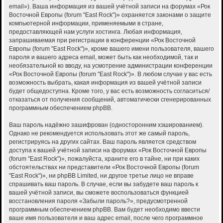
email»). Ваша информация из вашей учётной записи на форумах «Рок
Восточной Европы (forum "East Rock")» охраняется законами о защите
компьютерной информации, применяемыми в стране,
предоставляющей нам услуги хостинга. Любая информация,
запрашиваемая при регистрации в конференции «Рок Восточной
Европы (forum "East Rock")», кроме вашего имени пользователя, вашего
пароля и вашего адреса email, может быть как необходимой, так и
необязательной ко вводу, на усмотрение администрации конференции
«Рок Восточной Европы (forum "East Rock")». В любом случае у вас есть
возможность выбрать, какая информация из вашей учётной записи
будет общедоступна. Кроме того, у вас есть возможность согласиться/
отказаться от получения сообщений, автоматически сгенерированных
программным обеспечением phpBB.
Ваш пароль надёжно зашифрован (односторонним хэшированием).
Однако не рекомендуется использовать этот же самый пароль,
регистрируясь на других сайтах. Ваш пароль является средством
доступа к вашей учётной записи на форумах «Рок Восточной Европы
(forum "East Rock")», пожалуйста, храните его в тайне, ни при каких
обстоятельствах ни представители «Рок Восточной Европы (forum
"East Rock")», ни phpBB Limited, ни другое третье лицо не вправе
спрашивать ваш пароль. В случае, если вы забудете ваш пароль к
вашей учётной записи, вы сможете воспользоваться функцией
восстановления пароля «Забыли пароль?», предусмотренной
программным обеспечением phpBB. Вам будет необходимо ввести
ваше имя пользователя и ваш адрес email, после чего программное