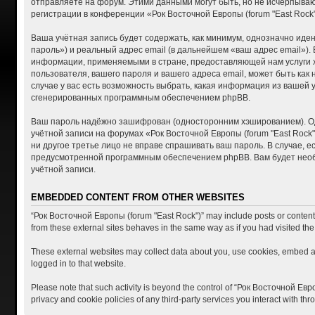
отправляете на форум. Этими данными могут быть, но не исчерпыва
регистрации в конференции «Рок Восточной Европы (forum "East Roc
Ваша учётная запись будет содержать, как минимум, однозначно ид
пароль») и реальный адрес email (в дальнейшем «ваш адрес email»)
информации, применяемыми в стране, предоставляющей нам услуги хо
пользователя, вашего пароля и вашего адреса email, может быть как
случае у вас есть возможность выбрать, какая информация из вашей 
сгенерированных программным обеспечением phpBB.
Ваш пароль надёжно зашифрован (односторонним хэшированием). Одна
учётной записи на форумах «Рок Восточной Европы (forum "East Rock")
ни другое третье лицо не вправе спрашивать ваш пароль. В случае, 
предусмотренной программным обеспечением phpBB. Вам будет необх
учётной записи.
EMBEDDED CONTENT FROM OTHER WEBSITES
“Рок Восточной Европы (forum "East Rock")” may include posts or content t
from these external sites behaves in the same way as if you had visited the 
These external websites may collect data about you, use cookies, embed add
logged in to that website.
Please note that such activity is beyond the control of “Рок Восточной Евр
privacy and cookie policies of any third-party services you interact with t