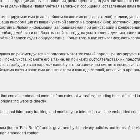
ются, следующие данные: сообщения, размещённые под учётной записью Гос
k")» (в дальнейшем «ваша учётная запись») и сообщения, оставленные вами 
ентифицируемое имя (в дальнейшем «ваше имя пользователя»), индивидуальн
. Ваша информация из вашей учётной записи на форумах «Рок Восточной Евро
стинга. Любая информация, запрашиваемая при регистрации в конференции 
 необходимой, так и необязательной ко вводу, на усмотрение администрации к
учётной записи будет общедоступна. Кроме того, у вас есть возможность сог
ко не рекомендуется использовать этот же самый пароль, регистрируясь на
», пожалуйста, храните его в тайне, ни при каких обстоятельствах ни предста
если вы забудете ваш пароль к вашей учётной записи, вы сможете воспользо
одимо ввести ваше имя пользователя и ваш адрес email, после чего програ
hat contain embedded material from external websites, including but not limited t
originating website directly.
itional third-party tracking, and monitor your interaction with the embedded conten
опы (forum "East Rock")” and is governed by the privacy policies and terms of servi
hrough embedded content.