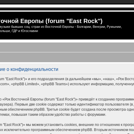
очной Европы (forum "East Rock")
узыке бывших соц. стран из Восточной Европы - Болгарии, Венгрии, Румынии,
ольши, ГДР и Югославии
ение о конфиденциальности
 "East Rock")» и его подразделения (в дальнейшем «мы», «наш», «Рок Восточной
om», «phpBB Limited», «phpBB Teams») используют информацию, полученную
 «Рок Восточной Европы (forum "East Rock")» приведёт к созданию програм
узера). Первые две cookie содержат только идентификатор пользователя (в 
ым обеспечением phpBB. Третья cookie будет создана после просмотра одной
темах, повышая таким образом удобство работы с форумами.
m "East Rock")» мы можем установить cookies, внешние по отношению к прог
нных исключительно программным обеспечением phpBB. Вторым источником п