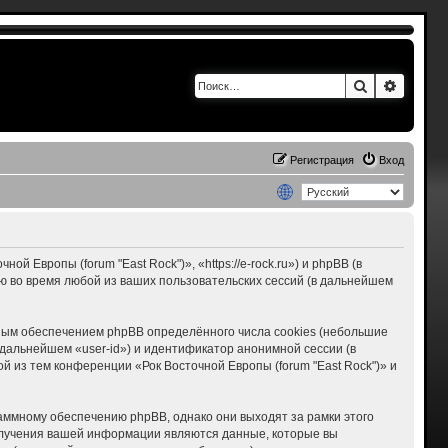
Поиск
Расшир
Регистрация
Вход
 Европы (forum "East Rock")», «https://e-rock.ru») и phpBB (в
 во время любой из ваших пользовательских сессий (в дальнейшем
мным обеспечением phpBB определённого числа cookies (небольшие
дальнейшем «user-id») и идентификатор анонимной сессии (в
 из тем конференции «Рок Восточной Европы (forum "East Rock")» и
раммному обеспечению phpBB, однако они выходят за рамки этого
олучения вашей информации являются данные, которые вы