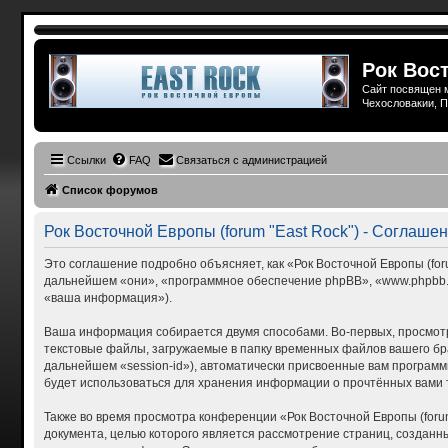
Рок Вост
Сайт посвящен м
Чехословакии, П
Ссылки
FAQ
Связаться с администрацией
Список форумов
Рок Восточной Европы (forum "East Rock") - Соглаш
Это соглашение подробно объясняет, как «Рок Восточной Европы (forum
дальнейшем «они», «программное обеспечение phpBB», «www.phpbb.c
«ваша информация»).
Ваша информация собирается двумя способами. Во-первых, просмотр
текстовые файлы, загружаемые в папку временных файлов вашего бра
дальнейшем «session-id»), автоматически присвоенные вам программн
будет использоваться для хранения информации о прочтённых вами 
Также во время просмотра конференции «Рок Восточной Европы (foru
документа, целью которого является рассмотрение страниц, созда