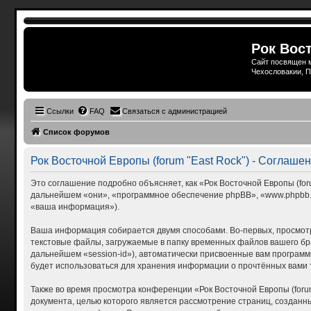
Рок Вост
Сайт посвящен м
Чехословакии, П
Ссылки
FAQ
Связаться с администрацией
Список форумов
Рок Восточной Европы (forum "East Rock") - Соглаш
Это соглашение подробно объясняет, как «Рок Восточной Европы (forum
дальнейшем «они», «программное обеспечение phpBB», «www.phpbb.c
«ваша информация»).
Ваша информация собирается двумя способами. Во-первых, просмотр
текстовые файлы, загружаемые в папку временных файлов вашего бра
дальнейшем «session-id»), автоматически присвоенные вам программн
будет использоваться для хранения информации о прочтённых вами 
Также во время просмотра конференции «Рок Восточной Европы (foru
документа, целью которого является рассмотрение страниц, созда