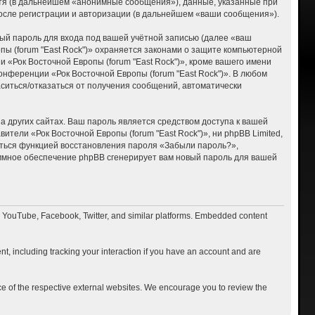
тя (в дальнейшем «анонимные сообщения»), данные, указанные при
после регистрации и авторизации (в дальнейшем «ваши сообщения»).
ый пароль для входа под вашей учётной записью (далее «ваш
пы (forum "East Rock")» охраняется законами о защите компьютерной
«Рок Восточной Европы (forum "East Rock")», кроме вашего имени
онференции «Рок Восточной Европы (forum "East Rock")». В любом
ласиться/отказаться от получения сообщений, автоматически
 других сайтах. Ваш пароль является средством доступа к вашей
вители «Рок Восточной Европы (forum "East Rock")», ни phpBB Limited,
ваться функцией восстановления пароля «Забыли пароль?»,
ммное обеспечение phpBB сгенерирует вам новый пароль для вашей
o YouTube, Facebook, Twitter, and similar platforms. Embedded content
t, including tracking your interaction if you have an account and are
ce of the respective external websites. We encourage you to review the