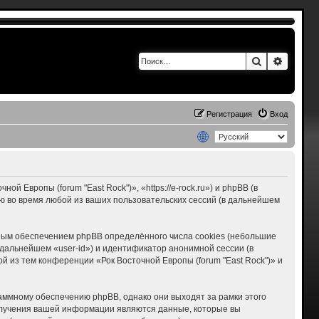
Поиск
Расшир
Регистрация
Вход
 Европы (forum "East Rock")», «https://e-rock.ru») и phpBB (в
 во время любой из ваших пользовательских сессий (в дальнейшем
мным обеспечением phpBB определённого числа cookies (небольшие
дальнейшем «user-id») и идентификатор анонимной сессии (в
 из тем конференции «Рок Восточной Европы (forum "East Rock")» и
раммному обеспечению phpBB, однако они выходят за рамки этого
олучения вашей информации являются данные, которые вы