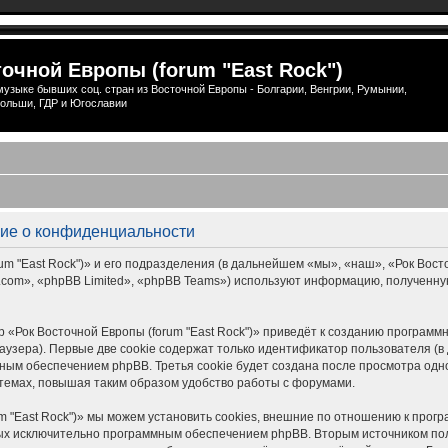
очной Европы (forum "East Rock")
узыке бывших соц. стран из Восточной Европы - Болгарии, Венгрии, Румынии,
ольши, ГДР и Югославии
ение о конфиденциальности
 "East Rock")» и его подразделения (в дальнейшем «мы», «наш», «Рок Восточной
om», «phpBB Limited», «phpBB Teams») используют информацию, полученную
 «Рок Восточной Европы (forum "East Rock")» приведёт к созданию програм
узера). Первые две cookie содержат только идентификатор пользователя (в 
ым обеспечением phpBB. Третья cookie будет создана после просмотра одной
темах, повышая таким образом удобство работы с форумами.
m "East Rock")» мы можем установить cookies, внешние по отношению к прог
нных исключительно программным обеспечением phpBB. Вторым источником п