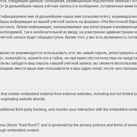
ются, следующие данные: сообщения, размещённые под учётной записью Гос
k")» (в дальнейшем «ваша учётная запись») и сообщения, оставленные вами 
ентифицируемое имя (в дальнейшем «ваше имя пользователя»), индивидуальн
. Ваша информация из вашей учётной записи на форумах «Рок Восточной Евро
стинга. Любая информация, запрашиваемая при регистрации в конференции 
 необходимой, так и необязательной ко вводу, на усмотрение администрации к
учётной записи будет общедоступна. Кроме того, у вас есть возможность сог
ко не рекомендуется использовать этот же самый пароль, регистрируясь на
», пожалуйста, храните его в тайне, ни при каких обстоятельствах ни предста
если вы забудете ваш пароль к вашей учётной записи, вы сможете воспользо
одимо ввести ваше имя пользователя и ваш адрес email, после чего програ
hat contain embedded material from external websites, including but not limited t
originating website directly.
itional third-party tracking, and monitor your interaction with the embedded conten
опы (forum "East Rock")” and is governed by the privacy policies and terms of servi
hrough embedded content.