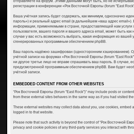
отправляете на форум. Этими данными могут быть, но не исчерпыва
регистрации в конференции «Рок Восточной Европы (forum "East Roc
Ваша учётная запись будет содержать, как минимум, однозначно ид
пароль») и реальный адрес email (в дальнейшем «ваш адрес email»)
информации, применяемыми в стране, предоставляющей нам услуги хо
пользователя, вашего пароля и вашего адреса email, может быть как
случае у вас есть возможность выбрать, какая информация из вашей 
сгенерированных программным обеспечением phpBB.
Ваш пароль надёжно зашифрован (односторонним хэшированием). Одна
учётной записи на форумах «Рок Восточной Европы (forum "East Rock")
ни другое третье лицо не вправе спрашивать ваш пароль. В случае, 
предусмотренной программным обеспечением phpBB. Вам будет необх
учётной записи.
EMBEDDED CONTENT FROM OTHER WEBSITES
“Рок Восточной Европы (forum "East Rock")” may include posts or content t
from these external sites behaves in the same way as if you had visited the 
These external websites may collect data about you, use cookies, embed add
logged in to that website.
Please note that such activity is beyond the control of “Рок Восточной Евр
privacy and cookie policies of any third-party services you interact with t