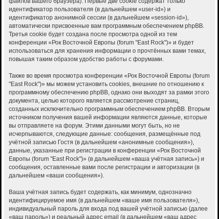
файлов вашего браузера). Первые две cookie содержат только
идентификатор пользователя (в дальнейшем «user-id») и
идентификатор анонимной сессии (в дальнейшем «session-id»),
автоматически присвоенные вам программным обеспечением phpBB.
Третья cookie будет создана после просмотра одной из тем
конференции «Рок Восточной Европы (forum "East Rock")» и будет
использоваться для хранения информации о прочтённых вами темах,
повышая таким образом удобство работы с форумами.
Также во время просмотра конференции «Рок Восточной Европы (forum
"East Rock")» мы можем установить cookies, внешние по отношению к
программному обеспечению phpBB, однако они выходят за рамки этого
документа, целью которого является рассмотрение страниц,
созданных исключительно программным обеспечением phpBB. Вторым
источником получения вашей информации являются данные, которые
вы отправляете на форум. Этими данными могут быть, но не
исчерпываются, следующие данные: сообщения, размещённые под
учётной записью Гостя (в дальнейшем «анонимные сообщения»),
данные, указанные при регистрации в конференции «Рок Восточной
Европы (forum "East Rock")» (в дальнейшем «ваша учётная запись») и
сообщения, оставленные вами после регистрации и авторизации (в
дальнейшем «ваши сообщения»).
Ваша учётная запись будет содержать, как минимум, однозначно
идентифицируемое имя (в дальнейшем «ваше имя пользователя»),
индивидуальный пароль для входа под вашей учётной записью (далее
«ваш пароль») и реальный адрес email (в дальнейшем «ваш адрес