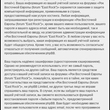
email»). Ваша информация из вашей учётной записи на форумах «Рок
Восточной Европы (forum "East Rock")» охраняется законами о защите
компьютерной информации, применяемыми в стране,
предоставляющей нам услуги хостинга. Любая информация,
запрашиваемая при регистрации в конференции «Рок Восточной
Европы (forum "East Rock")», кроме вашего имени пользователя, вашего
пароля и вашего адреса email, может быть как необходимой, так и
необязательной ко вводу, на усмотрение администрации конференции
«Рок Восточной Европы (forum "East Rock")». В любом случае у вас есть
возможность выбрать, какая информация из вашей учётной записи
будет общедоступна. Кроме того, у вас есть возможность согласиться/
отказаться от получения сообщений, автоматически сгенерированных
программным обеспечением phpBB.
Ваш пароль надёжно зашифрован (односторонним хэшированием).
Однако не рекомендуется использовать этот же самый пароль,
регистрируясь на других сайтах. Ваш пароль является средством
доступа к вашей учётной записи на форумах «Рок Восточной Европы
(forum "East Rock")», пожалуйста, храните его в тайне, ни при каких
обстоятельствах ни представители «Рок Восточной Европы (forum
"East Rock")», ни phpBB Limited, ни другое третье лицо не вправе
спрашивать ваш пароль. В случае, если вы забудете ваш пароль к
вашей учётной записи, вы сможете воспользоваться функцией
восстановления пароля «Забыли пароль?», предусмотренной
программным обеспечением phpBB. Вам будет необходимо ввести
ваше имя пользователя и ваш адрес email, после чего программное