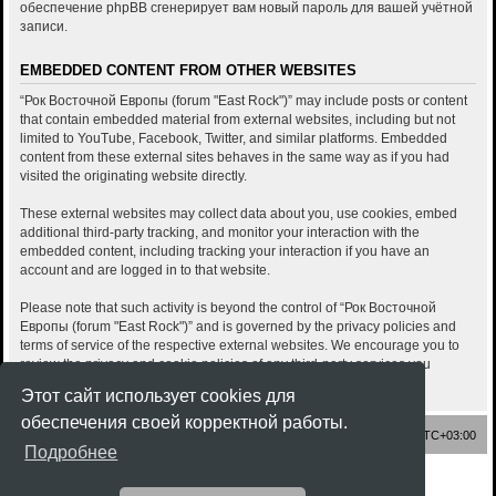
обеспечение phpBB сгенерирует вам новый пароль для вашей учётной
записи.
EMBEDDED CONTENT FROM OTHER WEBSITES
“Рок Восточной Европы (forum "East Rock")” may include posts or content
that contain embedded material from external websites, including but not
limited to YouTube, Facebook, Twitter, and similar platforms. Embedded
content from these external sites behaves in the same way as if you had
visited the originating website directly.
These external websites may collect data about you, use cookies, embed
additional third-party tracking, and monitor your interaction with the
embedded content, including tracking your interaction if you have an
account and are logged in to that website.
Please note that such activity is beyond the control of “Рок Восточной
Европы (forum "East Rock")” and is governed by the privacy policies and
terms of service of the respective external websites. We encourage you to
review the privacy and cookie policies of any third-party services you
interact with through embedded content.
Этот сайт использует cookies для
обеспечения своей корректной работы.
Список форумов
Часовой пояс:
UTC+03:00
Подробнее
Создано на основе
phpBB
® Forum Software © phpBB Limited
Style
Rock'n Roll
ported 3.3 by
phpBB Spain