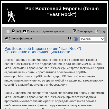
Рок Восточной Европы (forum
"East Rock")
FAQ
Связаться с администрацией
Регистрация
Вход
П
Список форумов
о
Рок Восточной Европы (forum "East Rock") -
и
Соглашение о конфиденциальности
с
Это соглашение подробно объясняет, как «Рок Восточной Европы
к
(forum "East Rock")» и его подразделения (в дальнейшем «мы», «наш»,
«Рок Восточной Европы (forum "East Rock")», «https://e-rock.ru») и phpBB
(в дальнейшем «они», «программное обеспечение phpBB»,
«www.phpbb.com», «phpBB Limited», «phpBB Teams») используют
информацию, полученную во время любой из ваших пользовательских
сессий (в дальнейшем «ваша информация»).
Ваша информация собирается двумя способами. Во-первых, просмотр
«Рок Восточной Европы (forum "East Rock")» приведёт к созданию
программным обеспечением phpBB определённого числа cookies
(небольшие текстовые файлы, загружаемые в папку временных