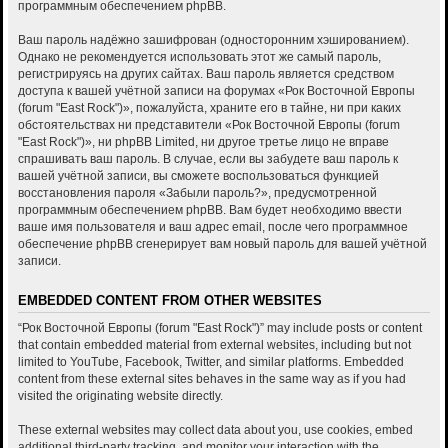
программным обеспечением phpBB.
Ваш пароль надёжно зашифрован (односторонним хэшированием).
Однако не рекомендуется использовать этот же самый пароль,
регистрируясь на других сайтах. Ваш пароль является средством
доступа к вашей учётной записи на форумах «Рок Восточной Европы
(forum "East Rock")», пожалуйста, храните его в тайне, ни при каких
обстоятельствах ни представители «Рок Восточной Европы (forum
"East Rock")», ни phpBB Limited, ни другое третье лицо не вправе
спрашивать ваш пароль. В случае, если вы забудете ваш пароль к
вашей учётной записи, вы сможете воспользоваться функцией
восстановления пароля «Забыли пароль?», предусмотренной
программным обеспечением phpBB. Вам будет необходимо ввести
ваше имя пользователя и ваш адрес email, после чего программное
обеспечение phpBB сгенерирует вам новый пароль для вашей учётной
записи.
EMBEDDED CONTENT FROM OTHER WEBSITES
“Рок Восточной Европы (forum "East Rock")” may include posts or content
that contain embedded material from external websites, including but not
limited to YouTube, Facebook, Twitter, and similar platforms. Embedded
content from these external sites behaves in the same way as if you had
visited the originating website directly.
These external websites may collect data about you, use cookies, embed
additional third-party tracking, and monitor your interaction with the