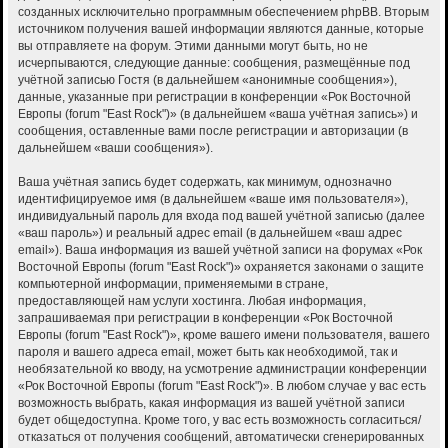
созданных исключительно программным обеспечением phpBB. Вторым
источником получения вашей информации являются данные, которые
вы отправляете на форум. Этими данными могут быть, но не
исчерпываются, следующие данные: сообщения, размещённые под
учётной записью Гостя (в дальнейшем «анонимные сообщения»),
данные, указанные при регистрации в конференции «Рок Восточной
Европы (forum "East Rock")» (в дальнейшем «ваша учётная запись») и
сообщения, оставленные вами после регистрации и авторизации (в
дальнейшем «ваши сообщения»).
Ваша учётная запись будет содержать, как минимум, однозначно
идентифицируемое имя (в дальнейшем «ваше имя пользователя»),
индивидуальный пароль для входа под вашей учётной записью (далее
«ваш пароль») и реальный адрес email (в дальнейшем «ваш адрес
email»). Ваша информация из вашей учётной записи на форумах «Рок
Восточной Европы (forum "East Rock")» охраняется законами о защите
компьютерной информации, применяемыми в стране,
предоставляющей нам услуги хостинга. Любая информация,
запрашиваемая при регистрации в конференции «Рок Восточной
Европы (forum "East Rock")», кроме вашего имени пользователя, вашего
пароля и вашего адреса email, может быть как необходимой, так и
необязательной ко вводу, на усмотрение администрации конференции
«Рок Восточной Европы (forum "East Rock")». В любом случае у вас есть
возможность выбрать, какая информация из вашей учётной записи
будет общедоступна. Кроме того, у вас есть возможность согласиться/
отказаться от получения сообщений, автоматически сгенерированных