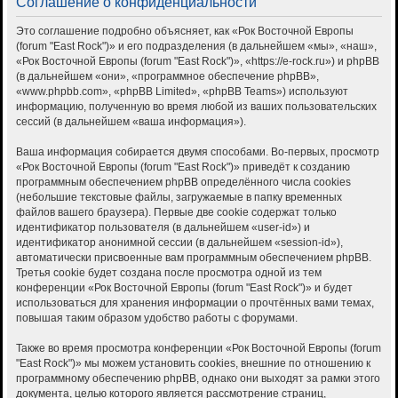
Соглашение о конфиденциальности
Это соглашение подробно объясняет, как «Рок Восточной Европы
(forum "East Rock")» и его подразделения (в дальнейшем «мы», «наш»,
«Рок Восточной Европы (forum "East Rock")», «https://e-rock.ru») и phpBB
(в дальнейшем «они», «программное обеспечение phpBB»,
«www.phpbb.com», «phpBB Limited», «phpBB Teams») используют
информацию, полученную во время любой из ваших пользовательских
сессий (в дальнейшем «ваша информация»).
Ваша информация собирается двумя способами. Во-первых, просмотр
«Рок Восточной Европы (forum "East Rock")» приведёт к созданию
программным обеспечением phpBB определённого числа cookies
(небольшие текстовые файлы, загружаемые в папку временных
файлов вашего браузера). Первые две cookie содержат только
идентификатор пользователя (в дальнейшем «user-id») и
идентификатор анонимной сессии (в дальнейшем «session-id»),
автоматически присвоенные вам программным обеспечением phpBB.
Третья cookie будет создана после просмотра одной из тем
конференции «Рок Восточной Европы (forum "East Rock")» и будет
использоваться для хранения информации о прочтённых вами темах,
повышая таким образом удобство работы с форумами.
Также во время просмотра конференции «Рок Восточной Европы (forum
"East Rock")» мы можем установить cookies, внешние по отношению к
программному обеспечению phpBB, однако они выходят за рамки этого
документа, целью которого является рассмотрение страниц,