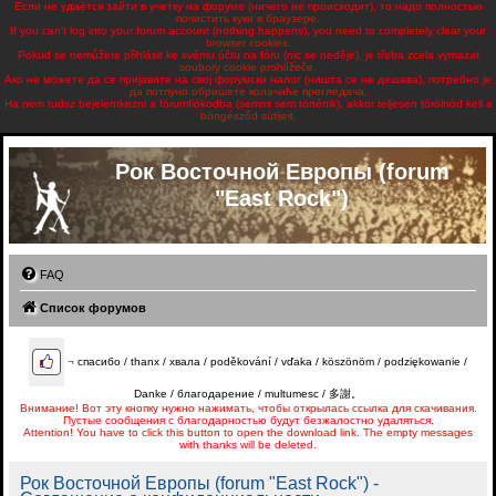
Если не удаётся зайти в учетку на форуме (ничего не происходит), то надо полностью
почистить куки в браузере.
If you can't log into your forum account (nothing happens), you need to completely clear your
browser cookies.
Pokud se nemůžete přihlásit ke svému účtu na fóru (nic se neděje), je třeba zcela vymazat
soubory cookie prohlížeče.
Ако не можете да се пријавите на свој форумски налог (ништа се не дешава), потребно је
да потпуно обришете колачиће прегледача.
Ha nem tudsz bejelentkezni a fórumfiókodba (semmi sem történik), akkor teljesen törölnöd kell a
böngésződ sütijeit.
Рок Восточной Европы (forum
"East Rock")
FAQ
Список форумов
¬
спасибо / thanx / хвала / poděkování / vďaka / köszönöm / podziękowanie /
Danke / благодарение / multumesc / 多謝。
Внимание! Вот эту кнопку нужно нажимать, чтобы открылась ссылка для скачивания.
Пустые сообщения с благодарностью будут безжалостно удаляться.
Attention! You have to click this button to open the download link. The empty messages
with thanks will be deleted.
Рок Восточной Европы (forum "East Rock") -