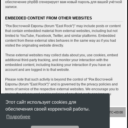
обеспечение phpBB сгенерирует вам новый пароль для вашей учётной
записи.
EMBEDDED CONTENT FROM OTHER WEBSITES
“Рок Восточной Европы (forum "East Rock")” may include posts or content
that contain embedded material from external websites, including but not
limited to YouTube, Facebook, Twitter, and similar platforms. Embedded
content from these external sites behaves in the same way as if you had
visited the originating website directly.
These external websites may collect data about you, use cookies, embed
additional third-party tracking, and monitor your interaction with the
embedded content, including tracking your interaction if you have an
account and are logged in to that website.
Please note that such activity is beyond the control of “Рок Восточной
Европы (forum "East Rock")” and is governed by the privacy policies and
terms of service of the respective external websites. We encourage you to
review the privacy and cookie policies of any third-party services you
interact with through embedded content.
Этот сайт использует cookies для
обеспечения своей корректной работы.
Список форумов
Часовой пояс:
UTC+03:00
Подробнее
Создано на основе
phpBB
® Forum Software © phpBB Limited
Style
Rock'n Roll
ported 3.3 by
phpBB Spain