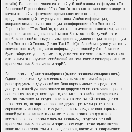
email»). Ваша информация из вашей учётной записи на форумах «Рок
Восточной Европы (forum "East Rock")» охраняется законами о защите
компьютерной информации, применяемыми в стране,
предоставляющей нам услуги хостинга. Любая информация,
запрашиваемая при регистрации в конференции «Рок Восточной
Европы (forum "East Rock")», кроме вашего имени пользователя, вашего
пароля и вашего адреса email, может быть как необходимой, так и
необязательной ко вводу, на усмотрение администрации конференции
«Рок Восточной Европы (forum "East Rock")». В любом случае у вас есть
возможность выбрать, какая информация из вашей учётной записи
будет общедоступна. Кроме того, у вас есть возможность согласиться/
отказаться от получения сообщений, автоматически сгенерированных
программным обеспечением phpBB.
Ваш пароль надёжно зашифрован (односторонним хэшированием).
Однако не рекомендуется использовать этот же самый пароль,
регистрируясь на других сайтах. Ваш пароль является средством
доступа к вашей учётной записи на форумах «Рок Восточной Европы
(forum "East Rock")», пожалуйста, храните его в тайне, ни при каких
обстоятельствах ни представители «Рок Восточной Европы (forum
"East Rock")», ни phpBB Limited, ни другое третье лицо не вправе
спрашивать ваш пароль. В случае, если вы забудете ваш пароль к
вашей учётной записи, вы сможете воспользоваться функцией
восстановления пароля «Забыли пароль?», предусмотренной
программным обеспечением phpBB. Вам будет необходимо ввести
ваше имя пользователя и ваш адрес email, после чего программное