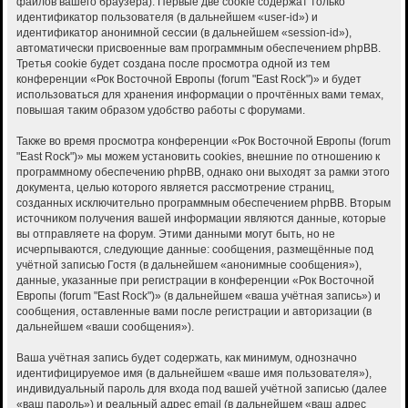
файлов вашего браузера). Первые две cookie содержат только
идентификатор пользователя (в дальнейшем «user-id») и
идентификатор анонимной сессии (в дальнейшем «session-id»),
автоматически присвоенные вам программным обеспечением phpBB.
Третья cookie будет создана после просмотра одной из тем
конференции «Рок Восточной Европы (forum "East Rock")» и будет
использоваться для хранения информации о прочтённых вами темах,
повышая таким образом удобство работы с форумами.
Также во время просмотра конференции «Рок Восточной Европы (forum
"East Rock")» мы можем установить cookies, внешние по отношению к
программному обеспечению phpBB, однако они выходят за рамки этого
документа, целью которого является рассмотрение страниц,
созданных исключительно программным обеспечением phpBB. Вторым
источником получения вашей информации являются данные, которые
вы отправляете на форум. Этими данными могут быть, но не
исчерпываются, следующие данные: сообщения, размещённые под
учётной записью Гостя (в дальнейшем «анонимные сообщения»),
данные, указанные при регистрации в конференции «Рок Восточной
Европы (forum "East Rock")» (в дальнейшем «ваша учётная запись») и
сообщения, оставленные вами после регистрации и авторизации (в
дальнейшем «ваши сообщения»).
Ваша учётная запись будет содержать, как минимум, однозначно
идентифицируемое имя (в дальнейшем «ваше имя пользователя»),
индивидуальный пароль для входа под вашей учётной записью (далее
«ваш пароль») и реальный адрес email (в дальнейшем «ваш адрес