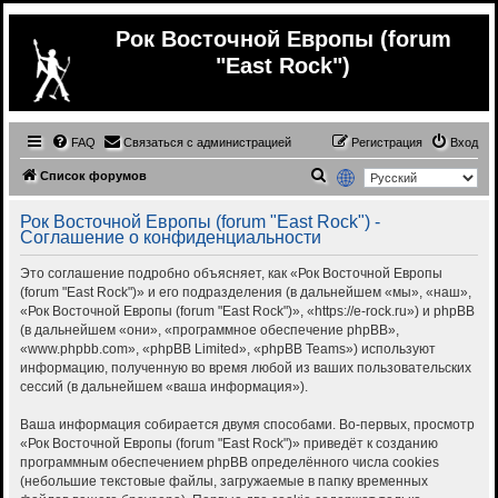
Рок Восточной Европы (forum
"East Rock")
FAQ
Связаться с администрацией
Регистрация
Вход
П
Список форумов
о
Рок Восточной Европы (forum "East Rock") -
и
Соглашение о конфиденциальности
с
Это соглашение подробно объясняет, как «Рок Восточной Европы
к
(forum "East Rock")» и его подразделения (в дальнейшем «мы», «наш»,
«Рок Восточной Европы (forum "East Rock")», «https://e-rock.ru») и phpBB
(в дальнейшем «они», «программное обеспечение phpBB»,
«www.phpbb.com», «phpBB Limited», «phpBB Teams») используют
информацию, полученную во время любой из ваших пользовательских
сессий (в дальнейшем «ваша информация»).
Ваша информация собирается двумя способами. Во-первых, просмотр
«Рок Восточной Европы (forum "East Rock")» приведёт к созданию
программным обеспечением phpBB определённого числа cookies
(небольшие текстовые файлы, загружаемые в папку временных