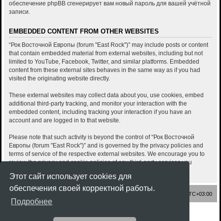
обеспечение phpBB сгенерирует вам новый пароль для вашей учётной
записи.
EMBEDDED CONTENT FROM OTHER WEBSITES
“Рок Восточной Европы (forum "East Rock")” may include posts or content
that contain embedded material from external websites, including but not
limited to YouTube, Facebook, Twitter, and similar platforms. Embedded
content from these external sites behaves in the same way as if you had
visited the originating website directly.
These external websites may collect data about you, use cookies, embed
additional third-party tracking, and monitor your interaction with the
embedded content, including tracking your interaction if you have an
account and are logged in to that website.
Please note that such activity is beyond the control of “Рок Восточной
Европы (forum "East Rock")” and is governed by the privacy policies and
terms of service of the respective external websites. We encourage you to
review the privacy and cookie policies of any third-party services you
interact with through embedded content.
Этот сайт использует cookies для
обеспечения своей корректной работы.
Список форумов
Часовой пояс:
UTC+03:00
Подробнее
Создано на основе
phpBB
® Forum Software © phpBB Limited
Style
Rock'n Roll
ported 3.3 by
phpBB Spain