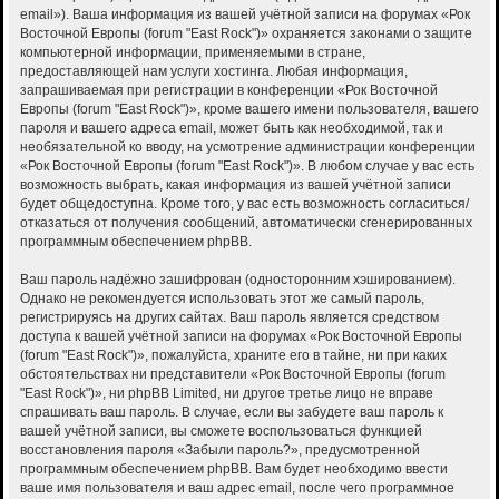
email»). Ваша информация из вашей учётной записи на форумах «Рок
Восточной Европы (forum "East Rock")» охраняется законами о защите
компьютерной информации, применяемыми в стране,
предоставляющей нам услуги хостинга. Любая информация,
запрашиваемая при регистрации в конференции «Рок Восточной
Европы (forum "East Rock")», кроме вашего имени пользователя, вашего
пароля и вашего адреса email, может быть как необходимой, так и
необязательной ко вводу, на усмотрение администрации конференции
«Рок Восточной Европы (forum "East Rock")». В любом случае у вас есть
возможность выбрать, какая информация из вашей учётной записи
будет общедоступна. Кроме того, у вас есть возможность согласиться/
отказаться от получения сообщений, автоматически сгенерированных
программным обеспечением phpBB.
Ваш пароль надёжно зашифрован (односторонним хэшированием).
Однако не рекомендуется использовать этот же самый пароль,
регистрируясь на других сайтах. Ваш пароль является средством
доступа к вашей учётной записи на форумах «Рок Восточной Европы
(forum "East Rock")», пожалуйста, храните его в тайне, ни при каких
обстоятельствах ни представители «Рок Восточной Европы (forum
"East Rock")», ни phpBB Limited, ни другое третье лицо не вправе
спрашивать ваш пароль. В случае, если вы забудете ваш пароль к
вашей учётной записи, вы сможете воспользоваться функцией
восстановления пароля «Забыли пароль?», предусмотренной
программным обеспечением phpBB. Вам будет необходимо ввести
ваше имя пользователя и ваш адрес email, после чего программное