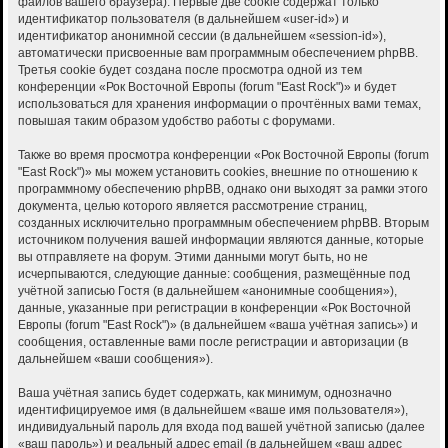
файлов вашего браузера). Первые две cookie содержат только
идентификатор пользователя (в дальнейшем «user-id») и
идентификатор анонимной сессии (в дальнейшем «session-id»),
автоматически присвоенные вам программным обеспечением phpBB.
Третья cookie будет создана после просмотра одной из тем
конференции «Рок Восточной Европы (forum "East Rock")» и будет
использоваться для хранения информации о прочтённых вами темах,
повышая таким образом удобство работы с форумами.
Также во время просмотра конференции «Рок Восточной Европы (forum
"East Rock")» мы можем установить cookies, внешние по отношению к
программному обеспечению phpBB, однако они выходят за рамки этого
документа, целью которого является рассмотрение страниц,
созданных исключительно программным обеспечением phpBB. Вторым
источником получения вашей информации являются данные, которые
вы отправляете на форум. Этими данными могут быть, но не
исчерпываются, следующие данные: сообщения, размещённые под
учётной записью Гостя (в дальнейшем «анонимные сообщения»),
данные, указанные при регистрации в конференции «Рок Восточной
Европы (forum "East Rock")» (в дальнейшем «ваша учётная запись») и
сообщения, оставленные вами после регистрации и авторизации (в
дальнейшем «ваши сообщения»).
Ваша учётная запись будет содержать, как минимум, однозначно
идентифицируемое имя (в дальнейшем «ваше имя пользователя»),
индивидуальный пароль для входа под вашей учётной записью (далее
«ваш пароль») и реальный адрес email (в дальнейшем «ваш адрес