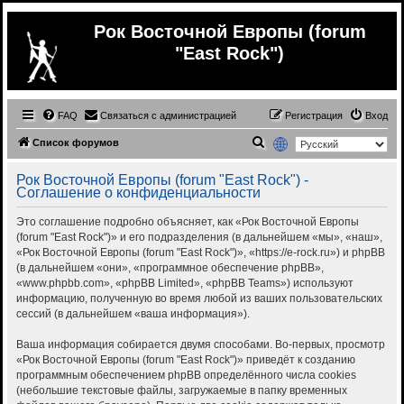
Рок Восточной Европы (forum
"East Rock")
FAQ
Связаться с администрацией
Регистрация
Вход
П
Список форумов
о
Рок Восточной Европы (forum "East Rock") -
и
Соглашение о конфиденциальности
с
Это соглашение подробно объясняет, как «Рок Восточной Европы
к
(forum "East Rock")» и его подразделения (в дальнейшем «мы», «наш»,
«Рок Восточной Европы (forum "East Rock")», «https://e-rock.ru») и phpBB
(в дальнейшем «они», «программное обеспечение phpBB»,
«www.phpbb.com», «phpBB Limited», «phpBB Teams») используют
информацию, полученную во время любой из ваших пользовательских
сессий (в дальнейшем «ваша информация»).
Ваша информация собирается двумя способами. Во-первых, просмотр
«Рок Восточной Европы (forum "East Rock")» приведёт к созданию
программным обеспечением phpBB определённого числа cookies
(небольшие текстовые файлы, загружаемые в папку временных