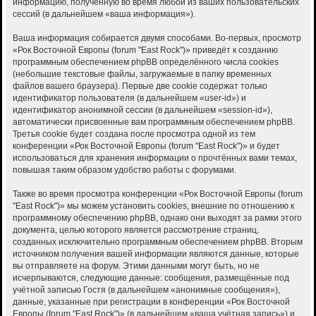
информацию, полученную во время любой из ваших пользовательских
сессий (в дальнейшем «ваша информация»).
Ваша информация собирается двумя способами. Во-первых, просмотр
«Рок Восточной Европы (forum "East Rock")» приведёт к созданию
программным обеспечением phpBB определённого числа cookies
(небольшие текстовые файлы, загружаемые в папку временных
файлов вашего браузера). Первые две cookie содержат только
идентификатор пользователя (в дальнейшем «user-id») и
идентификатор анонимной сессии (в дальнейшем «session-id»),
автоматически присвоенные вам программным обеспечением phpBB.
Третья cookie будет создана после просмотра одной из тем
конференции «Рок Восточной Европы (forum "East Rock")» и будет
использоваться для хранения информации о прочтённых вами темах,
повышая таким образом удобство работы с форумами.
Также во время просмотра конференции «Рок Восточной Европы (forum
"East Rock")» мы можем установить cookies, внешние по отношению к
программному обеспечению phpBB, однако они выходят за рамки этого
документа, целью которого является рассмотрение страниц,
созданных исключительно программным обеспечением phpBB. Вторым
источником получения вашей информации являются данные, которые
вы отправляете на форум. Этими данными могут быть, но не
исчерпываются, следующие данные: сообщения, размещённые под
учётной записью Гостя (в дальнейшем «анонимные сообщения»),
данные, указанные при регистрации в конференции «Рок Восточной
Европы (forum "East Rock")» (в дальнейшем «ваша учётная запись») и