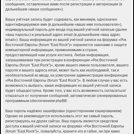
сообщения, оставленные вами после регистрации и авторизации (в
дальнейшем «ваши сообщения»).
Ваша учётная запись будет содержать, как минимум, однозначно
идентифицируемое имя (в дальнейшем «ваше имя пользователя»),
индивидуальный пароль для входа под вашей учётной записью (далее
«ваш пароль») и реальный адрес email (в дальнейшем «ваш адрес
email»). Ваша информация из вашей учётной записи на форумах «Рок
Восточной Европы (forum "East Rock")» охраняется законами о защите
компьютерной информации, применяемыми в стране,
предоставляющей нам услуги хостинга. Любая информация,
запрашиваемая при регистрации в конференции «Рок Восточной
Европы (forum "East Rock")», кроме вашего имени пользователя, вашего
пароля и вашего адреса email, может быть как необходимой, так и
необязательной ко вводу, на усмотрение администрации конференции
«Рок Восточной Европы (forum "East Rock")». В любом случае у вас есть
возможность выбрать, какая информация из вашей учётной записи
будет общедоступна. Кроме того, у вас есть возможность согласиться/
отказаться от получения сообщений, автоматически сгенерированных
программным обеспечением phpBB.
Ваш пароль надёжно зашифрован (односторонним хэшированием).
Однако не рекомендуется использовать этот же самый пароль,
регистрируясь на других сайтах. Ваш пароль является средством
доступа к вашей учётной записи на форумах «Рок Восточной Европы
(forum "East Rock")», пожалуйста, храните его в тайне, ни при каких