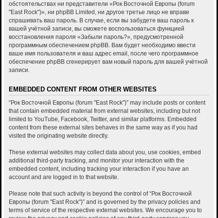
обстоятельствах ни представители «Рок Восточной Европы (forum
"East Rock")», ни phpBB Limited, ни другое третье лицо не вправе
спрашивать ваш пароль. В случае, если вы забудете ваш пароль к
вашей учётной записи, вы сможете воспользоваться функцией
восстановления пароля «Забыли пароль?», предусмотренной
программным обеспечением phpBB. Вам будет необходимо ввести
ваше имя пользователя и ваш адрес email, после чего программное
обеспечение phpBB сгенерирует вам новый пароль для вашей учётной
записи.
EMBEDDED CONTENT FROM OTHER WEBSITES
“Рок Восточной Европы (forum "East Rock")” may include posts or content
that contain embedded material from external websites, including but not
limited to YouTube, Facebook, Twitter, and similar platforms. Embedded
content from these external sites behaves in the same way as if you had
visited the originating website directly.
These external websites may collect data about you, use cookies, embed
additional third-party tracking, and monitor your interaction with the
embedded content, including tracking your interaction if you have an
account and are logged in to that website.
Please note that such activity is beyond the control of “Рок Восточной
Европы (forum "East Rock")” and is governed by the privacy policies and
terms of service of the respective external websites. We encourage you to