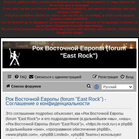
Если не удаётся зайти в учетку на форуме (ничего не происходит), то надо полностью
почистить куки в браузере.
If you can't log into your forum account (nothing happens), you need to completely clear your
browser cookies.
Pokud se nemůžete přihlásit ke svému účtu na fóru (nic se neděje), je třeba zcela vymazat
soubory cookie prohlížeče.
Ако не можете да се пријавите на свој форумски налог (ништа се не дешава), потребно је
да потпуно обришете колачиће прегледача.
Ha nem tudsz bejelentkezni a fórumfiókodba (semmi sem történik), akkor teljesen törölnöd kell a
böngésződ sütijeit.
Рок Восточной Европы (forum
"East Rock")
FAQ
Связаться с администрацией
Регистрация
Вход
П
Список форумов
о
Рок Восточной Европы (forum "East Rock") -
и
Соглашение о конфиденциальности
с
Это соглашение подробно объясняет, как «Рок Восточной Европы
к
(forum "East Rock")» и его подразделения (в дальнейшем «мы», «наш»,
«Рок Восточной Европы (forum "East Rock")», «https://e-rock.ru») и phpBB
(в дальнейшем «они», «программное обеспечение phpBB»,
«www.phpbb.com», «phpBB Limited», «phpBB Teams») используют