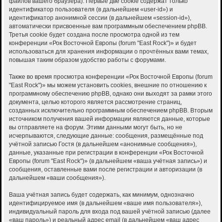
файлов вашего браузера). Первые две cookie содержат только
идентификатор пользователя (в дальнейшем «user-id») и
идентификатор анонимной сессии (в дальнейшем «session-id»),
автоматически присвоенные вам программным обеспечением phpBB.
Третья cookie будет создана после просмотра одной из тем
конференции «Рок Восточной Европы (forum "East Rock")» и будет
использоваться для хранения информации о прочтённых вами темах,
повышая таким образом удобство работы с форумами.
Также во время просмотра конференции «Рок Восточной Европы (forum
"East Rock")» мы можем установить cookies, внешние по отношению к
программному обеспечению phpBB, однако они выходят за рамки этого
документа, целью которого является рассмотрение страниц,
созданных исключительно программным обеспечением phpBB. Вторым
источником получения вашей информации являются данные, которые
вы отправляете на форум. Этими данными могут быть, но не
исчерпываются, следующие данные: сообщения, размещённые под
учётной записью Гостя (в дальнейшем «анонимные сообщения»),
данные, указанные при регистрации в конференции «Рок Восточной
Европы (forum "East Rock")» (в дальнейшем «ваша учётная запись») и
сообщения, оставленные вами после регистрации и авторизации (в
дальнейшем «ваши сообщения»).
Ваша учётная запись будет содержать, как минимум, однозначно
идентифицируемое имя (в дальнейшем «ваше имя пользователя»),
индивидуальный пароль для входа под вашей учётной записью (далее
«ваш пароль») и реальный адрес email (в дальнейшем «ваш адрес