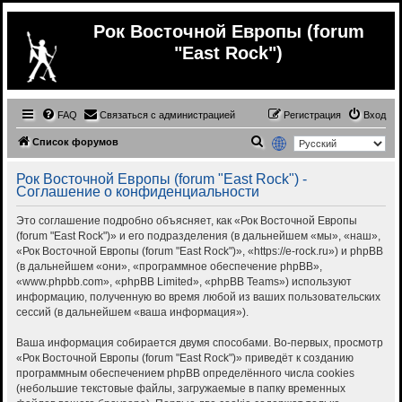
Рок Восточной Европы (forum
"East Rock")
FAQ
Связаться с администрацией
Регистрация
Вход
П
Список форумов
о
Рок Восточной Европы (forum "East Rock") -
и
Соглашение о конфиденциальности
с
Это соглашение подробно объясняет, как «Рок Восточной Европы
к
(forum "East Rock")» и его подразделения (в дальнейшем «мы», «наш»,
«Рок Восточной Европы (forum "East Rock")», «https://e-rock.ru») и phpBB
(в дальнейшем «они», «программное обеспечение phpBB»,
«www.phpbb.com», «phpBB Limited», «phpBB Teams») используют
информацию, полученную во время любой из ваших пользовательских
сессий (в дальнейшем «ваша информация»).
Ваша информация собирается двумя способами. Во-первых, просмотр
«Рок Восточной Европы (forum "East Rock")» приведёт к созданию
программным обеспечением phpBB определённого числа cookies
(небольшие текстовые файлы, загружаемые в папку временных