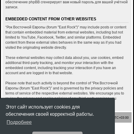
обеспечение phpBB сгенерирует вам новый пароль для вашей учётной
записи.
EMBEDDED CONTENT FROM OTHER WEBSITES
“Рок Восточной Европы (forum "East Rock")” may include posts or content
that contain embedded material from external websites, including but not
limited to YouTube, Facebook, Twitter, and similar platforms. Embedded
content from these external sites behaves in the same way as if you had
visited the originating website directly.
These external websites may collect data about you, use cookies, embed
additional third-party tracking, and monitor your interaction with the
embedded content, including tracking your interaction if you have an
account and are logged in to that website.
Please note that such activity is beyond the control of “Рок Восточной
Европы (forum "East Rock")” and is governed by the privacy policies and
terms of service of the respective external websites. We encourage you to
review the privacy and cookie policies of any third-party services you
interact with through embedded content.
Этот сайт использует cookies для
обеспечения своей корректной работы.
Список форумов
Часовой пояс:
UTC+03:00
Подробнее
Создано на основе
phpBB
® Forum Software © phpBB Limited
Style
Rock'n Roll
ported 3.3 by
phpBB Spain