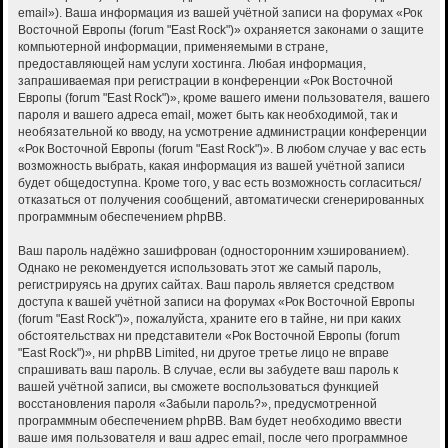
email»). Ваша информация из вашей учётной записи на форумах «Рок
Восточной Европы (forum "East Rock")» охраняется законами о защите
компьютерной информации, применяемыми в стране,
предоставляющей нам услуги хостинга. Любая информация,
запрашиваемая при регистрации в конференции «Рок Восточной
Европы (forum "East Rock")», кроме вашего имени пользователя, вашего
пароля и вашего адреса email, может быть как необходимой, так и
необязательной ко вводу, на усмотрение администрации конференции
«Рок Восточной Европы (forum "East Rock")». В любом случае у вас есть
возможность выбрать, какая информация из вашей учётной записи
будет общедоступна. Кроме того, у вас есть возможность согласиться/
отказаться от получения сообщений, автоматически сгенерированных
программным обеспечением phpBB.
Ваш пароль надёжно зашифрован (односторонним хэшированием).
Однако не рекомендуется использовать этот же самый пароль,
регистрируясь на других сайтах. Ваш пароль является средством
доступа к вашей учётной записи на форумах «Рок Восточной Европы
(forum "East Rock")», пожалуйста, храните его в тайне, ни при каких
обстоятельствах ни представители «Рок Восточной Европы (forum
"East Rock")», ни phpBB Limited, ни другое третье лицо не вправе
спрашивать ваш пароль. В случае, если вы забудете ваш пароль к
вашей учётной записи, вы сможете воспользоваться функцией
восстановления пароля «Забыли пароль?», предусмотренной
программным обеспечением phpBB. Вам будет необходимо ввести
ваше имя пользователя и ваш адрес email, после чего программное