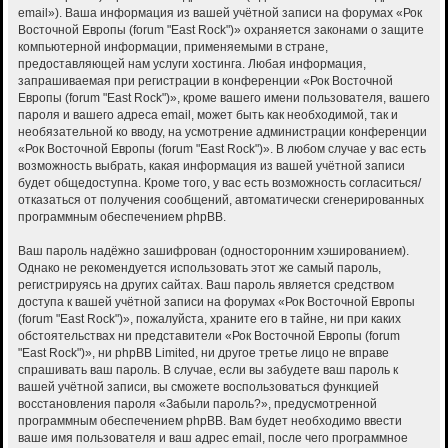
email»). Ваша информация из вашей учётной записи на форумах «Рок
Восточной Европы (forum "East Rock")» охраняется законами о защите
компьютерной информации, применяемыми в стране,
предоставляющей нам услуги хостинга. Любая информация,
запрашиваемая при регистрации в конференции «Рок Восточной
Европы (forum "East Rock")», кроме вашего имени пользователя, вашего
пароля и вашего адреса email, может быть как необходимой, так и
необязательной ко вводу, на усмотрение администрации конференции
«Рок Восточной Европы (forum "East Rock")». В любом случае у вас есть
возможность выбрать, какая информация из вашей учётной записи
будет общедоступна. Кроме того, у вас есть возможность согласиться/
отказаться от получения сообщений, автоматически сгенерированных
программным обеспечением phpBB.
Ваш пароль надёжно зашифрован (односторонним хэшированием).
Однако не рекомендуется использовать этот же самый пароль,
регистрируясь на других сайтах. Ваш пароль является средством
доступа к вашей учётной записи на форумах «Рок Восточной Европы
(forum "East Rock")», пожалуйста, храните его в тайне, ни при каких
обстоятельствах ни представители «Рок Восточной Европы (forum
"East Rock")», ни phpBB Limited, ни другое третье лицо не вправе
спрашивать ваш пароль. В случае, если вы забудете ваш пароль к
вашей учётной записи, вы сможете воспользоваться функцией
восстановления пароля «Забыли пароль?», предусмотренной
программным обеспечением phpBB. Вам будет необходимо ввести
ваше имя пользователя и ваш адрес email, после чего программное