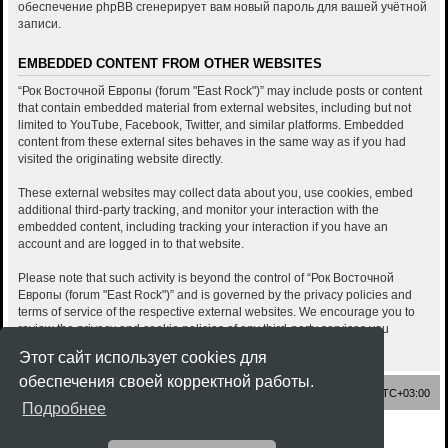
обеспечение phpBB сгенерирует вам новый пароль для вашей учётной
записи.
EMBEDDED CONTENT FROM OTHER WEBSITES
“Рок Восточной Европы (forum "East Rock")” may include posts or content
that contain embedded material from external websites, including but not
limited to YouTube, Facebook, Twitter, and similar platforms. Embedded
content from these external sites behaves in the same way as if you had
visited the originating website directly.
These external websites may collect data about you, use cookies, embed
additional third-party tracking, and monitor your interaction with the
embedded content, including tracking your interaction if you have an
account and are logged in to that website.
Please note that such activity is beyond the control of “Рок Восточной
Европы (forum "East Rock")” and is governed by the privacy policies and
terms of service of the respective external websites. We encourage you to
review the privacy and cookie policies of any third-party services you
interact with through embedded content.
Этот сайт использует cookies для
обеспечения своей корректной работы.
Список форумов
Часовой пояс:
UTC+03:00
Подробнее
Создано на основе
phpBB
® Forum Software © phpBB Limited
Style
Rock'n Roll
ported 3.3 by
phpBB Spain