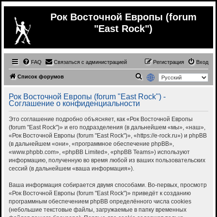
Рок Восточной Европы (forum
"East Rock")
FAQ
Связаться с администрацией
Регистрация
Вход
П
Список форумов
о
Рок Восточной Европы (forum "East Rock") -
и
Соглашение о конфиденциальности
с
Это соглашение подробно объясняет, как «Рок Восточной Европы
к
(forum "East Rock")» и его подразделения (в дальнейшем «мы», «наш»,
«Рок Восточной Европы (forum "East Rock")», «https://e-rock.ru») и phpBB
(в дальнейшем «они», «программное обеспечение phpBB»,
«www.phpbb.com», «phpBB Limited», «phpBB Teams») используют
информацию, полученную во время любой из ваших пользовательских
сессий (в дальнейшем «ваша информация»).
Ваша информация собирается двумя способами. Во-первых, просмотр
«Рок Восточной Европы (forum "East Rock")» приведёт к созданию
программным обеспечением phpBB определённого числа cookies
(небольшие текстовые файлы, загружаемые в папку временных