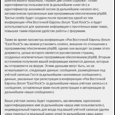
файлов вашего браузера). Первые две cookie содержат только
идентификатор пользователя (в дальнейшем «user-id») и
идентификатор анонимной сессии (в дальнейшем «session-id»),
автоматически присвоенные вам программным обеспечением phpBB.
Третья cookie будет создана после просмотра одной из тем
конференции «Рок Восточной Европы (forum "East Rock")» и будет
использоваться для хранения информации о прочтённых вами темах,
повышая таким образом удобство работы с форумами.
Также во время просмотра конференции «Рок Восточной Европы (forum
"East Rock")» мы можем установить cookies, внешние по отношению к
программному обеспечению phpBB, однако они выходят за рамки этого
документа, целью которого является рассмотрение страниц,
созданных исключительно программным обеспечением phpBB. Вторым
источником получения вашей информации являются данные, которые
вы отправляете на форум. Этими данными могут быть, но не
исчерпываются, следующие данные: сообщения, размещённые под
учётной записью Гостя (в дальнейшем «анонимные сообщения»),
данные, указанные при регистрации в конференции «Рок Восточной
Европы (forum "East Rock")» (в дальнейшем «ваша учётная запись») и
сообщения, оставленные вами после регистрации и авторизации (в
дальнейшем «ваши сообщения»).
Ваша учётная запись будет содержать, как минимум, однозначно
идентифицируемое имя (в дальнейшем «ваше имя пользователя»),
индивидуальный пароль для входа под вашей учётной записью (далее
«ваш пароль») и реальный адрес email (в дальнейшем «ваш адрес