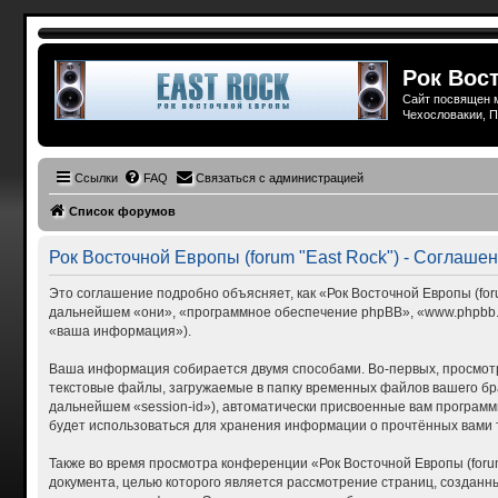
Рок Вост
Сайт посвящен м
Чехословакии, П
Ссылки
FAQ
Связаться с администрацией
Список форумов
Рок Восточной Европы (forum "East Rock") - Соглаш
Это соглашение подробно объясняет, как «Рок Восточной Европы (forum
дальнейшем «они», «программное обеспечение phpBB», «www.phpbb.c
«ваша информация»).
Ваша информация собирается двумя способами. Во-первых, просмотр
текстовые файлы, загружаемые в папку временных файлов вашего бра
дальнейшем «session-id»), автоматически присвоенные вам программн
будет использоваться для хранения информации о прочтённых вами 
Также во время просмотра конференции «Рок Восточной Европы (foru
документа, целью которого является рассмотрение страниц, созда