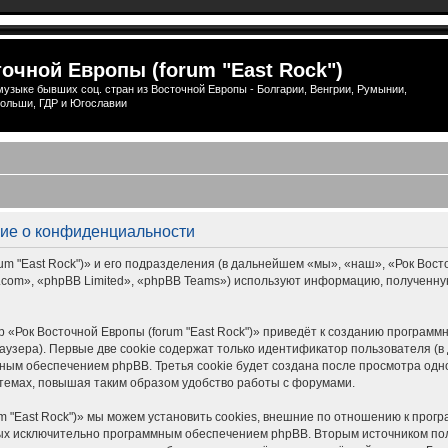
очной Европы (forum "East Rock")
узыке бывших соц. стран из Восточной Европы - Болгарии, Венгрии, Румынии,
ольши, ГДР и Югославии
ение о конфиденциальности
 "East Rock")» и его подразделения (в дальнейшем «мы», «наш», «Рок Восточной
om», «phpBB Limited», «phpBB Teams») используют информацию, полученную
 «Рок Восточной Европы (forum "East Rock")» приведёт к созданию програм
узера). Первые две cookie содержат только идентификатор пользователя (в 
ым обеспечением phpBB. Третья cookie будет создана после просмотра одной
темах, повышая таким образом удобство работы с форумами.
m "East Rock")» мы можем установить cookies, внешние по отношению к прог
нных исключительно программным обеспечением phpBB. Вторым источником п