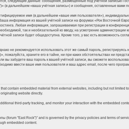
ются, следующие данные: сообщения, размещённые под учётной записью Гос
k")» (в дальнейшем «ваша учётная запись») и сообщения, оставленные вами 
ентифицируемое имя (в дальнейшем «ваше имя пользователя»), индивидуальн
. Ваша информация из вашей учётной записи на форумах «Рок Восточной Евро
стинга. Любая информация, запрашиваемая при регистрации в конференции 
 необходимой, так и необязательной ко вводу, на усмотрение администрации к
учётной записи будет общедоступна. Кроме того, у вас есть возможность сог
ко не рекомендуется использовать этот же самый пароль, регистрируясь на
», пожалуйста, храните его в тайне, ни при каких обстоятельствах ни предста
если вы забудете ваш пароль к вашей учётной записи, вы сможете воспользо
одимо ввести ваше имя пользователя и ваш адрес email, после чего програ
hat contain embedded material from external websites, including but not limited t
originating website directly.
itional third-party tracking, and monitor your interaction with the embedded conten
опы (forum "East Rock")” and is governed by the privacy policies and terms of servi
hrough embedded content.