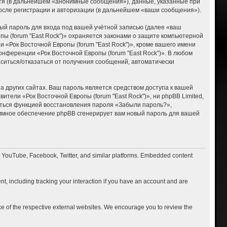
тя (в дальнейшем «анонимные сообщения»), данные, указанные при
после регистрации и авторизации (в дальнейшем «ваши сообщения»).
ый пароль для входа под вашей учётной записью (далее «ваш
пы (forum "East Rock")» охраняется законами о защите компьютерной
«Рок Восточной Европы (forum "East Rock")», кроме вашего имени
онференции «Рок Восточной Европы (forum "East Rock")». В любом
ласиться/отказаться от получения сообщений, автоматически
 других сайтах. Ваш пароль является средством доступа к вашей
вители «Рок Восточной Европы (forum "East Rock")», ни phpBB Limited,
ваться функцией восстановления пароля «Забыли пароль?»,
ммное обеспечение phpBB сгенерирует вам новый пароль для вашей
o YouTube, Facebook, Twitter, and similar platforms. Embedded content
t, including tracking your interaction if you have an account and are
ce of the respective external websites. We encourage you to review the