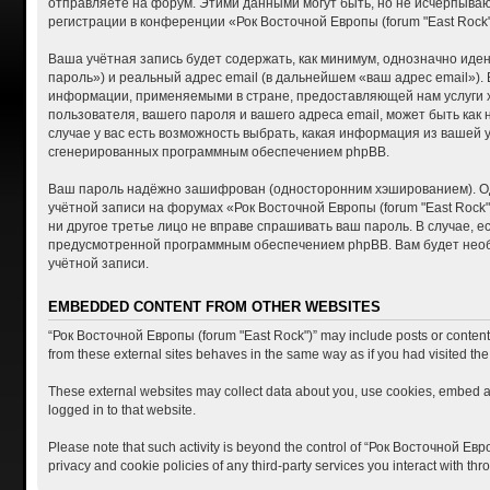
отправляете на форум. Этими данными могут быть, но не исчерпыва
регистрации в конференции «Рок Восточной Европы (forum "East Roc
Ваша учётная запись будет содержать, как минимум, однозначно ид
пароль») и реальный адрес email (в дальнейшем «ваш адрес email»)
информации, применяемыми в стране, предоставляющей нам услуги хо
пользователя, вашего пароля и вашего адреса email, может быть как
случае у вас есть возможность выбрать, какая информация из вашей 
сгенерированных программным обеспечением phpBB.
Ваш пароль надёжно зашифрован (односторонним хэшированием). Одна
учётной записи на форумах «Рок Восточной Европы (forum "East Rock")
ни другое третье лицо не вправе спрашивать ваш пароль. В случае, 
предусмотренной программным обеспечением phpBB. Вам будет необх
учётной записи.
EMBEDDED CONTENT FROM OTHER WEBSITES
“Рок Восточной Европы (forum "East Rock")” may include posts or content t
from these external sites behaves in the same way as if you had visited the 
These external websites may collect data about you, use cookies, embed add
logged in to that website.
Please note that such activity is beyond the control of “Рок Восточной Евр
privacy and cookie policies of any third-party services you interact with t