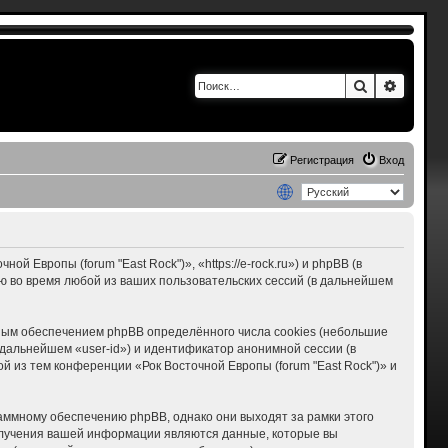
Поиск
Расшир
Регистрация
Вход
 Европы (forum "East Rock")», «https://e-rock.ru») и phpBB (в
 во время любой из ваших пользовательских сессий (в дальнейшем
мным обеспечением phpBB определённого числа cookies (небольшие
дальнейшем «user-id») и идентификатор анонимной сессии (в
 из тем конференции «Рок Восточной Европы (forum "East Rock")» и
раммному обеспечению phpBB, однако они выходят за рамки этого
олучения вашей информации являются данные, которые вы