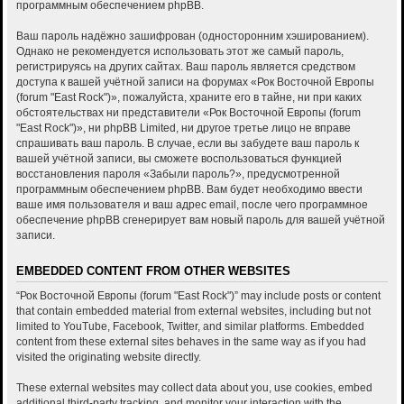
программным обеспечением phpBB.
Ваш пароль надёжно зашифрован (односторонним хэшированием).
Однако не рекомендуется использовать этот же самый пароль,
регистрируясь на других сайтах. Ваш пароль является средством
доступа к вашей учётной записи на форумах «Рок Восточной Европы
(forum "East Rock")», пожалуйста, храните его в тайне, ни при каких
обстоятельствах ни представители «Рок Восточной Европы (forum
"East Rock")», ни phpBB Limited, ни другое третье лицо не вправе
спрашивать ваш пароль. В случае, если вы забудете ваш пароль к
вашей учётной записи, вы сможете воспользоваться функцией
восстановления пароля «Забыли пароль?», предусмотренной
программным обеспечением phpBB. Вам будет необходимо ввести
ваше имя пользователя и ваш адрес email, после чего программное
обеспечение phpBB сгенерирует вам новый пароль для вашей учётной
записи.
EMBEDDED CONTENT FROM OTHER WEBSITES
“Рок Восточной Европы (forum "East Rock")” may include posts or content
that contain embedded material from external websites, including but not
limited to YouTube, Facebook, Twitter, and similar platforms. Embedded
content from these external sites behaves in the same way as if you had
visited the originating website directly.
These external websites may collect data about you, use cookies, embed
additional third-party tracking, and monitor your interaction with the