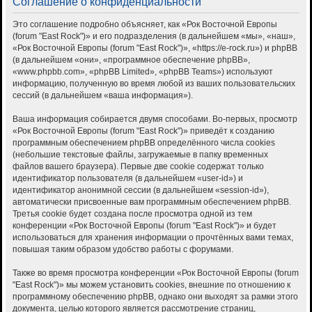
Соглашение о конфиденциальности
Это соглашение подробно объясняет, как «Рок Восточной Европы
(forum "East Rock")» и его подразделения (в дальнейшем «мы», «наш»,
«Рок Восточной Европы (forum "East Rock")», «https://e-rock.ru») и phpBB
(в дальнейшем «они», «программное обеспечение phpBB»,
«www.phpbb.com», «phpBB Limited», «phpBB Teams») используют
информацию, полученную во время любой из ваших пользовательских
сессий (в дальнейшем «ваша информация»).
Ваша информация собирается двумя способами. Во-первых, просмотр
«Рок Восточной Европы (forum "East Rock")» приведёт к созданию
программным обеспечением phpBB определённого числа cookies
(небольшие текстовые файлы, загружаемые в папку временных
файлов вашего браузера). Первые две cookie содержат только
идентификатор пользователя (в дальнейшем «user-id») и
идентификатор анонимной сессии (в дальнейшем «session-id»),
автоматически присвоенные вам программным обеспечением phpBB.
Третья cookie будет создана после просмотра одной из тем
конференции «Рок Восточной Европы (forum "East Rock")» и будет
использоваться для хранения информации о прочтённых вами темах,
повышая таким образом удобство работы с форумами.
Также во время просмотра конференции «Рок Восточной Европы (forum
"East Rock")» мы можем установить cookies, внешние по отношению к
программному обеспечению phpBB, однако они выходят за рамки этого
документа, целью которого является рассмотрение страниц,