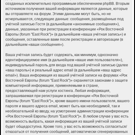
созданных исключительно программным обеспечением phpBB. Вторым
источником получения вашей информации являются данные, которые
вы отправляете на форум. Этими данными могут быть, но не
исчерпываются, следующие данные: сообщения, размещённые под
учётной записью Гостя (в дальнейшем «анонимные сообщения»),
данные, указанные при регистрации в конференции «Рок Восточной
Европы (forum "East Rock")» (в дальнейшем «ваша учётная запись») и
сообщения, оставленные вами после регистрации и авторизации (в
дальнейшем «ваши сообщения»).
Ваша учётная запись будет содержать, как минимум, однозначно
идентифицируемое имя (в дальнейшем «ваше имя пользователя»),
индивидуальный пароль для входа под вашей учётной записью (далее
«ваш пароль») и реальный адрес email (в дальнейшем «ваш адрес
email»). Ваша информация из вашей учётной записи на форумах «Рок
Восточной Европы (forum "East Rock")» охраняется законами о защите
компьютерной информации, применяемыми в стране,
предоставляющей нам услуги хостинга. Любая информация,
запрашиваемая при регистрации в конференции «Рок Восточной
Европы (forum "East Rock")», кроме вашего имени пользователя, вашего
пароля и вашего адреса email, может быть как необходимой, так и
необязательной ко вводу, на усмотрение администрации конференции
«Рок Восточной Европы (forum "East Rock")». В любом случае у вас есть
возможность выбрать, какая информация из вашей учётной записи
будет общедоступна. Кроме того, у вас есть возможность согласиться/
отказаться от получения сообщений, автоматически сгенерированных