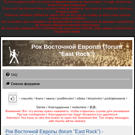
Если не удаётся зайти в учетку на форуме (ничего не происходит), то надо полностью
почистить куки в браузере.
If you can't log into your forum account (nothing happens), you need to completely clear your
browser cookies.
Pokud se nemůžete přihlásit ke svému účtu na fóru (nic se neděje), je třeba zcela vymazat
soubory cookie prohlížeče.
Ако не можете да се пријавите на свој форумски налог (ништа се не дешава), потребно је
да потпуно обришете колачиће прегледача.
Ha nem tudsz bejelentkezni a fórumfiókodba (semmi sem történik), akkor teljesen törölnöd kell a
böngésződ sütijeit.
Рок Восточной Европы (forum
"East Rock")
FAQ
Список форумов
¬
спасибо / thanx / хвала / poděkování / vďaka / köszönöm / podziękowanie /
Danke / благодарение / multumesc / 多謝。
Внимание! Вот эту кнопку нужно нажимать, чтобы открылась ссылка для скачивания.
Пустые сообщения с благодарностью будут безжалостно удаляться.
Attention! You have to click this button to open the download link. The empty messages
with thanks will be deleted.
Рок Восточной Европы (forum "East Rock") -