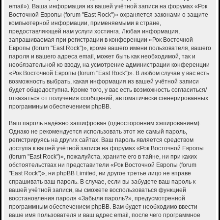
email»). Ваша информация из вашей учётной записи на форумах «Рок
Восточной Европы (forum "East Rock")» охраняется законами о защите
компьютерной информации, применяемыми в стране,
предоставляющей нам услуги хостинга. Любая информация,
запрашиваемая при регистрации в конференции «Рок Восточной
Европы (forum "East Rock")», кроме вашего имени пользователя, вашего
пароля и вашего адреса email, может быть как необходимой, так и
необязательной ко вводу, на усмотрение администрации конференции
«Рок Восточной Европы (forum "East Rock")». В любом случае у вас есть
возможность выбрать, какая информация из вашей учётной записи
будет общедоступна. Кроме того, у вас есть возможность согласиться/
отказаться от получения сообщений, автоматически сгенерированных
программным обеспечением phpBB.
Ваш пароль надёжно зашифрован (односторонним хэшированием).
Однако не рекомендуется использовать этот же самый пароль,
регистрируясь на других сайтах. Ваш пароль является средством
доступа к вашей учётной записи на форумах «Рок Восточной Европы
(forum "East Rock")», пожалуйста, храните его в тайне, ни при каких
обстоятельствах ни представители «Рок Восточной Европы (forum
"East Rock")», ни phpBB Limited, ни другое третье лицо не вправе
спрашивать ваш пароль. В случае, если вы забудете ваш пароль к
вашей учётной записи, вы сможете воспользоваться функцией
восстановления пароля «Забыли пароль?», предусмотренной
программным обеспечением phpBB. Вам будет необходимо ввести
ваше имя пользователя и ваш адрес email, после чего программное