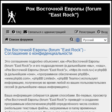
Рок Восточной Европы (forum
"East Rock")
FAQ
Связаться с администрацией
Регистрация
Вход
П
Список форумов
о
Рок Восточной Европы (forum "East Rock") -
и
Соглашение о конфиденциальности
с
Это соглашение подробно объясняет, как «Рок Восточной Европы
к
(forum "East Rock")» и его подразделения (в дальнейшем «мы», «наш»,
«Рок Восточной Европы (forum "East Rock")», «https://e-rock.ru») и phpBB
(в дальнейшем «они», «программное обеспечение phpBB»,
«www.phpbb.com», «phpBB Limited», «phpBB Teams») используют
информацию, полученную во время любой из ваших пользовательских
сессий (в дальнейшем «ваша информация»).
Ваша информация собирается двумя способами. Во-первых, просмотр
«Рок Восточной Европы (forum "East Rock")» приведёт к созданию
программным обеспечением phpBB определённого числа cookies
(небольшие текстовые файлы, загружаемые в папку временных