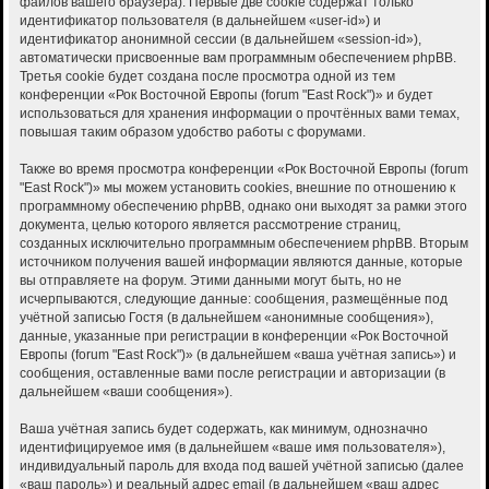
файлов вашего браузера). Первые две cookie содержат только
идентификатор пользователя (в дальнейшем «user-id») и
идентификатор анонимной сессии (в дальнейшем «session-id»),
автоматически присвоенные вам программным обеспечением phpBB.
Третья cookie будет создана после просмотра одной из тем
конференции «Рок Восточной Европы (forum "East Rock")» и будет
использоваться для хранения информации о прочтённых вами темах,
повышая таким образом удобство работы с форумами.
Также во время просмотра конференции «Рок Восточной Европы (forum
"East Rock")» мы можем установить cookies, внешние по отношению к
программному обеспечению phpBB, однако они выходят за рамки этого
документа, целью которого является рассмотрение страниц,
созданных исключительно программным обеспечением phpBB. Вторым
источником получения вашей информации являются данные, которые
вы отправляете на форум. Этими данными могут быть, но не
исчерпываются, следующие данные: сообщения, размещённые под
учётной записью Гостя (в дальнейшем «анонимные сообщения»),
данные, указанные при регистрации в конференции «Рок Восточной
Европы (forum "East Rock")» (в дальнейшем «ваша учётная запись») и
сообщения, оставленные вами после регистрации и авторизации (в
дальнейшем «ваши сообщения»).
Ваша учётная запись будет содержать, как минимум, однозначно
идентифицируемое имя (в дальнейшем «ваше имя пользователя»),
индивидуальный пароль для входа под вашей учётной записью (далее
«ваш пароль») и реальный адрес email (в дальнейшем «ваш адрес