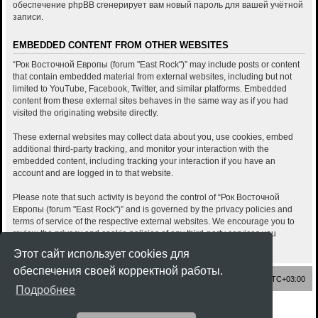
обеспечение phpBB сгенерирует вам новый пароль для вашей учётной
записи.
EMBEDDED CONTENT FROM OTHER WEBSITES
“Рок Восточной Европы (forum "East Rock")” may include posts or content
that contain embedded material from external websites, including but not
limited to YouTube, Facebook, Twitter, and similar platforms. Embedded
content from these external sites behaves in the same way as if you had
visited the originating website directly.
These external websites may collect data about you, use cookies, embed
additional third-party tracking, and monitor your interaction with the
embedded content, including tracking your interaction if you have an
account and are logged in to that website.
Please note that such activity is beyond the control of “Рок Восточной
Европы (forum "East Rock")” and is governed by the privacy policies and
terms of service of the respective external websites. We encourage you to
review the privacy and cookie policies of any third-party services you
interact with through embedded content.
Этот сайт использует cookies для
обеспечения своей корректной работы.
Список форумов
Часовой пояс:
UTC+03:00
Подробнее
Создано на основе
phpBB
® Forum Software © phpBB Limited
Style
Rock'n Roll
ported 3.3 by
phpBB Spain