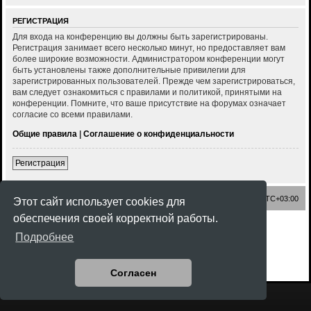
РЕГИСТРАЦИЯ
Для входа на конференцию вы должны быть зарегистрированы.
Регистрация занимает всего несколько минут, но предоставляет вам
более широкие возможности. Администратором конференции могут
быть установлены также дополнительные привилегии для
зарегистрированных пользователей. Прежде чем зарегистрироваться,
вам следует ознакомиться с правилами и политикой, принятыми на
конференции. Помните, что ваше присутствие на форумах означает
согласие со всеми правилами.
Общие правила
|
Соглашение о конфиденциальности
Регистрация
Список форумов
Часовой пояс:
UTC+03:00
Этот сайт использует cookies для
обеспечения своей корректной работы.
Создано на основе
phpBB
® Forum Software © phpBB Limited
Подробнее
Style
Rock'n Roll
ported 3.3 by
phpBB Spain
Русская поддержка phpBB
Конфиденциальность
|
Правила
Согласен