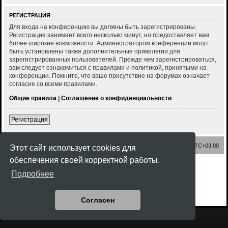
РЕГИСТРАЦИЯ
Для входа на конференцию вы должны быть зарегистрированы.
Регистрация занимает всего несколько минут, но предоставляет вам
более широкие возможности. Администратором конференции могут
быть установлены также дополнительные привилегии для
зарегистрированных пользователей. Прежде чем зарегистрироваться,
вам следует ознакомиться с правилами и политикой, принятыми на
конференции. Помните, что ваше присутствие на форумах означает
согласие со всеми правилами.
Общие правила
|
Соглашение о конфиденциальности
Регистрация
Список форумов
Часовой пояс:
UTC+03:00
Этот сайт использует cookies для
обеспечения своей корректной работы.
Создано на основе
phpBB
® Forum Software © phpBB Limited
Подробнее
Style
Rock'n Roll
ported 3.3 by
phpBB Spain
Русская поддержка phpBB
Конфиденциальность
|
Правила
Согласен