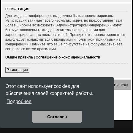
РЕГИСТРАЦИЯ
Для входа на конференцию вы должны быть зарегистрированы.
Регистрация занимает всего несколько минут, но предоставляет вам
более широкие возможности. Администратором конференции могут
быть установлены также дополнительные привилегии для
зарегистрированных пользователей. Прежде чем зарегистрироваться,
вам следует ознакомиться с правилами и политикой, принятыми на
конференции. Помните, что ваше присутствие на форумах означает
согласие со всеми правилами.
Общие правила
|
Соглашение о конфиденциальности
Регистрация
Список форумов
Часовой пояс:
UTC+03:00
Этот сайт использует cookies для
обеспечения своей корректной работы.
Создано на основе
phpBB
® Forum Software © phpBB Limited
Подробнее
Style
Rock'n Roll
ported 3.3 by
phpBB Spain
Русская поддержка phpBB
Конфиденциальность
|
Правила
Согласен