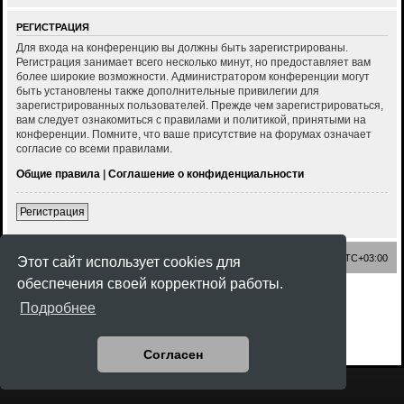
РЕГИСТРАЦИЯ
Для входа на конференцию вы должны быть зарегистрированы.
Регистрация занимает всего несколько минут, но предоставляет вам
более широкие возможности. Администратором конференции могут
быть установлены также дополнительные привилегии для
зарегистрированных пользователей. Прежде чем зарегистрироваться,
вам следует ознакомиться с правилами и политикой, принятыми на
конференции. Помните, что ваше присутствие на форумах означает
согласие со всеми правилами.
Общие правила
|
Соглашение о конфиденциальности
Регистрация
Список форумов
Часовой пояс:
UTC+03:00
Этот сайт использует cookies для
обеспечения своей корректной работы.
Создано на основе
phpBB
® Forum Software © phpBB Limited
Подробнее
Style
Rock'n Roll
ported 3.3 by
phpBB Spain
Русская поддержка phpBB
Конфиденциальность
|
Правила
Согласен