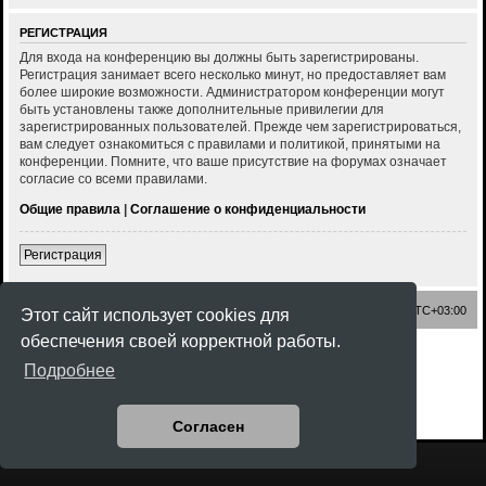
РЕГИСТРАЦИЯ
Для входа на конференцию вы должны быть зарегистрированы.
Регистрация занимает всего несколько минут, но предоставляет вам
более широкие возможности. Администратором конференции могут
быть установлены также дополнительные привилегии для
зарегистрированных пользователей. Прежде чем зарегистрироваться,
вам следует ознакомиться с правилами и политикой, принятыми на
конференции. Помните, что ваше присутствие на форумах означает
согласие со всеми правилами.
Общие правила
|
Соглашение о конфиденциальности
Регистрация
Список форумов
Часовой пояс:
UTC+03:00
Этот сайт использует cookies для
обеспечения своей корректной работы.
Создано на основе
phpBB
® Forum Software © phpBB Limited
Подробнее
Style
Rock'n Roll
ported 3.3 by
phpBB Spain
Русская поддержка phpBB
Конфиденциальность
|
Правила
Согласен