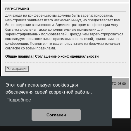
РЕГИСТРАЦИЯ
Для входа на конференцию вы должны быть зарегистрированы.
Регистрация занимает всего несколько минут, но предоставляет вам
более широкие возможности. Администратором конференции могут
быть установлены также дополнительные привилегии для
зарегистрированных пользователей. Прежде чем зарегистрироваться,
вам следует ознакомиться с правилами и политикой, принятыми на
конференции. Помните, что ваше присутствие на форумах означает
согласие со всеми правилами.
Общие правила
|
Соглашение о конфиденциальности
Регистрация
Список форумов
Часовой пояс:
UTC+03:00
Этот сайт использует cookies для
обеспечения своей корректной работы.
Создано на основе
phpBB
® Forum Software © phpBB Limited
Подробнее
Style
Rock'n Roll
ported 3.3 by
phpBB Spain
Русская поддержка phpBB
Конфиденциальность
|
Правила
Согласен