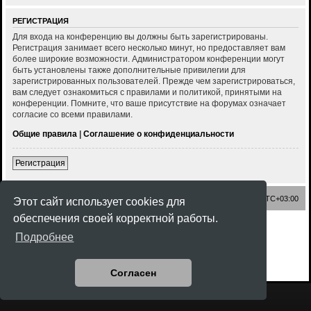
РЕГИСТРАЦИЯ
Для входа на конференцию вы должны быть зарегистрированы.
Регистрация занимает всего несколько минут, но предоставляет вам
более широкие возможности. Администратором конференции могут
быть установлены также дополнительные привилегии для
зарегистрированных пользователей. Прежде чем зарегистрироваться,
вам следует ознакомиться с правилами и политикой, принятыми на
конференции. Помните, что ваше присутствие на форумах означает
согласие со всеми правилами.
Общие правила
|
Соглашение о конфиденциальности
Регистрация
Список форумов
Часовой пояс:
UTC+03:00
Этот сайт использует cookies для
обеспечения своей корректной работы.
Создано на основе
phpBB
® Forum Software © phpBB Limited
Подробнее
Style
Rock'n Roll
ported 3.3 by
phpBB Spain
Русская поддержка phpBB
Конфиденциальность
|
Правила
Согласен