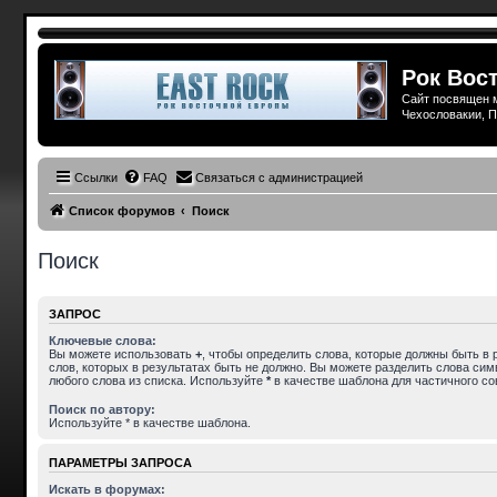
Рок Вост
Сайт посвящен м
Чехословакии, П
Ссылки
FAQ
Связаться с администрацией
Список форумов
Поиск
Поиск
ЗАПРОС
Ключевые слова:
Вы можете использовать
+
, чтобы определить слова, которые должны быть в 
слов, которых в результатах быть не должно. Вы можете разделить слова си
любого слова из списка. Используйте
*
в качестве шаблона для частичного со
Поиск по автору:
Используйте * в качестве шаблона.
ПАРАМЕТРЫ ЗАПРОСА
Искать в форумах: