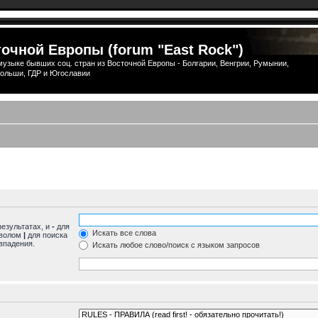
очной Европы (forum "East Rock")
узыке бывших соц. стран из Восточной Европы - Болгарии, Венгрии, Румынии,
ольши, ГДР и Югославии
результатах, и
-
для
Искать все слова
мволом
|
для поиска
впадения.
Искать любое слово/поиск с языком запросов