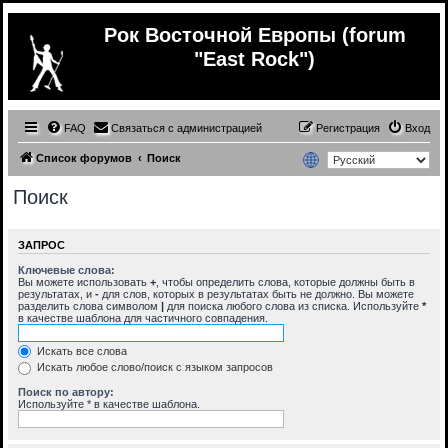
Рок Восточной Европы (forum
"East Rock")
FAQ
Связаться с администрацией
Регистрация
Вход
Список форумов
Поиск
Поиск
ЗАПРОС
Ключевые слова:
Вы можете использовать
+
, чтобы определить слова, которые должны быть в
результатах, и
-
для слов, которых в результатах быть не должно. Вы можете
разделить слова символом
|
для поиска любого слова из списка. Используйте
*
в качестве шаблона для частичного совпадения.
Искать все слова
Искать любое слово/поиск с языком запросов
Поиск по автору:
Используйте * в качестве шаблона.