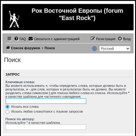
Рок Восточной Европы (forum
"East Rock")
FAQ
Связаться с администрацией
Регистрация
Вход
Список форумов
Поиск
Поиск
ЗАПРОС
Ключевые слова:
Вы можете использовать
+
, чтобы определить слова, которые должны быть в
результатах, и
-
для слов, которых в результатах быть не должно. Вы можете
разделить слова символом
|
для поиска любого слова из списка. Используйте
*
в качестве шаблона для частичного совпадения.
Искать все слова
Искать любое слово/поиск с языком запросов
Поиск по автору:
Используйте * в качестве шаблона.