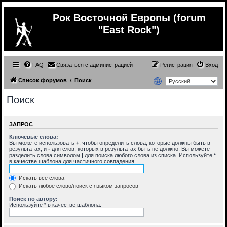
Рок Восточной Европы (forum
"East Rock")
FAQ
Связаться с администрацией
Регистрация
Вход
Список форумов
Поиск
Поиск
ЗАПРОС
Ключевые слова:
Вы можете использовать
+
, чтобы определить слова, которые должны быть в
результатах, и
-
для слов, которых в результатах быть не должно. Вы можете
разделить слова символом
|
для поиска любого слова из списка. Используйте
*
в качестве шаблона для частичного совпадения.
Искать все слова
Искать любое слово/поиск с языком запросов
Поиск по автору:
Используйте * в качестве шаблона.