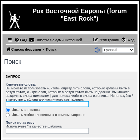
Рок Восточной Европы (forum
"East Rock")
FAQ
Связаться с администрацией
Регистрация
Вход
Список форумов
Поиск
Поиск
ЗАПРОС
Ключевые слова:
Вы можете использовать
+
, чтобы определить слова, которые должны быть в
результатах, и
-
для слов, которых в результатах быть не должно. Вы можете
разделить слова символом
|
для поиска любого слова из списка. Используйте
*
в качестве шаблона для частичного совпадения.
Искать все слова
Искать любое слово/поиск с языком запросов
Поиск по автору:
Используйте * в качестве шаблона.