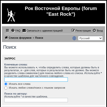
Рок Восточной Европы (forum
"East Rock")
FAQ
Связаться с администрацией
Регистрация
Вход
Список форумов
Поиск
Поиск
ЗАПРОС
Ключевые слова:
Вы можете использовать
+
, чтобы определить слова, которые должны быть в
результатах, и
-
для слов, которых в результатах быть не должно. Вы можете
разделить слова символом
|
для поиска любого слова из списка. Используйте
*
в качестве шаблона для частичного совпадения.
Искать все слова
Искать любое слово/поиск с языком запросов
Поиск по автору:
Используйте * в качестве шаблона.