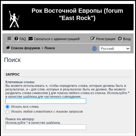
Рок Восточной Европы (forum
"East Rock")
FAQ
Связаться с администрацией
Регистрация
Вход
Список форумов
Поиск
Поиск
ЗАПРОС
Ключевые слова:
Вы можете использовать
+
, чтобы определить слова, которые должны быть в
результатах, и
-
для слов, которых в результатах быть не должно. Вы можете
разделить слова символом
|
для поиска любого слова из списка. Используйте
*
в качестве шаблона для частичного совпадения.
Искать все слова
Искать любое слово/поиск с языком запросов
Поиск по автору:
Используйте * в качестве шаблона.